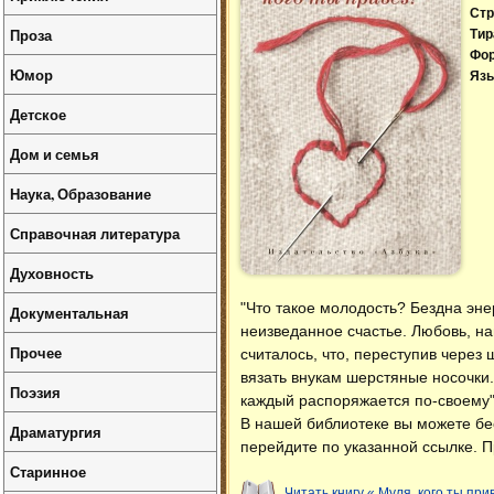
Стр
Проза
Тир
Фо
Юмор
Язы
Детское
Дом и семья
Наука, Образование
Справочная литература
Духовность
"Что такое молодость? Бездна энер
Документальная
неизведанное счастье. Любовь, нап
Прочее
считалось, что, переступив через
вязать внукам шерстяные носочки..
Поэзия
каждый распоряжается по-своему"
В нашей библиотеке вы можете б
Драматургия
перейдите по указанной ссылке. П
Старинное
Читать книгу « Муля, кого ты при