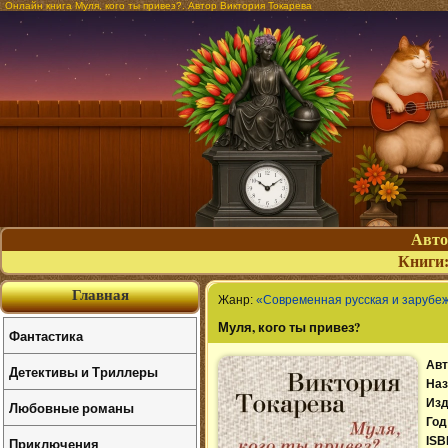
Онлайн книга Муля, кого ты привез?. Автор Виктория Токарева
Авт
Книги
Главная
Жанр:
«Современная русская и зарубе
Муля, кого ты привез?
Фантастика
Авт
Детективы и Триллеры
Наз
Изд
Любовные романы
Год
Приключения
ISB