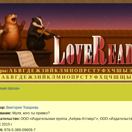
оры:
А
Б
В
Г
Д
Е
Ж
З
И
Й
К
Л
М
Н
О
П
Р
С
Т
У
Ф
Х
Ч
Ш
Ы
Э
:
А
Б
В
Г
Д
Е
Ж
З
И
Й
К
Л
М
Н
О
П
Р
С
Т
У
Ф
Х
Ц
Ч
Ш
Щ
Ы
жная проза»
ор:
Виктория Токарева
вание:
Муля, кого ты привез?
ательство:
ООО «Издательская группа „Азбука-Аттикус“», ООО «Издательст
:
2015 г
N:
978-5-389-09609-7