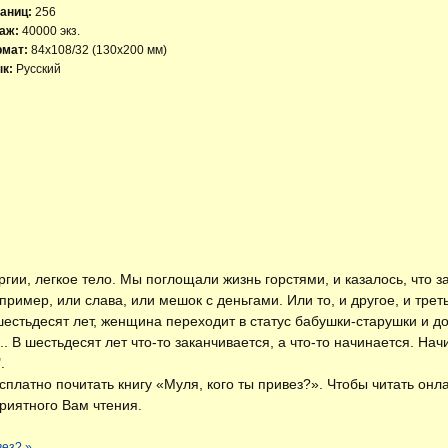
аниц:
256
аж:
40000 экз.
рмат:
84x108/32 (130х200 мм)
к:
Русский
гии, легкое тело. Мы поглощали жизнь горстями, и казалось, что з
ример, или слава, или мешок с деньгами. Или то, и другое, и трет
 шестьдесят лет, женщина переходит в статус бабушки-старушки и д
. В шестьдесят лет что-то заканчивается, а что-то начинается. На
.
есплатно
почитать книгу «Муля, кого ты привез?»
. Чтобы читать онл
риятного Вам чтения.
вез? »