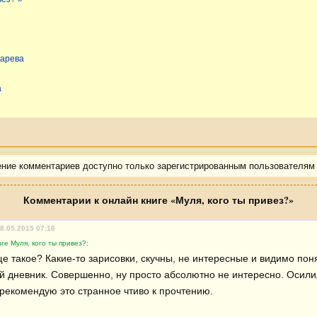
карева
а
ение комментариев доступно только зарегистрированным пользователям
Комментарии к онлайн книге «Муля, кого ты привез?»
08.05.2015 07:18
ге Муля, кого ты привез?:
е такое? Какие-то зарисовки, скучны, не интересные и видимо поня
й дневник. Совершенно, ну просто абсолютно не интересно. Осили
 рекомендую это странное чтиво к прочтению.