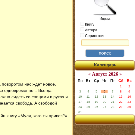
Ищем:
Книгу
Автора
Серию книг
Календарь
« Август 2026 »
Пн
Вт
Ср
Чт
Пт
Сб
Вс
а поворотом нас ждет новое,
1
2
ье одновременно... Всегда
3
4
5
6
7
8
9
олжна сидеть со спицами в руках и
10
11
12
13
14
15
16
17
18
19
20
21
22
23
чинается свобода. А свободой
24
25
26
27
28
29
30
31
айн книгу «Муля, кого ты привез?»