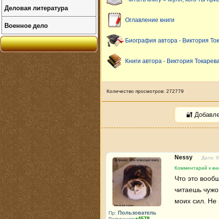
Деловая литература
Оглавление книги
Военное дело
Биография автора - Виктория То
Книги автора - Виктория Токарев
Количество просмотров: 272779
🔐 Добавл
Nessy
Дата: 
Комментарий к кни
Что это вообщ
читаешь чужо
моих сил. Не
Пользователь
Пр:
+4578
Репутация: