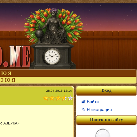
Ю
Я
Э
Ю
Я
Вход
28.04.2015 12:14
🔐 Войти
📝 Регистрация
Поиск по сайту
во АЗБУКА»