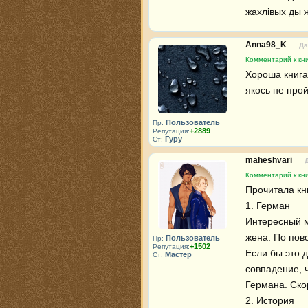
жахлівых ды ж
Anna98_K
Да
Комментарий к кн
Хороша книга,
якось не прой
Пользователь
Пр:
+2889
Репутация:
Гуру
Ст:
maheshvari
Комментарий к кн
Прочитала кн
1. Герман

Интересный мо
жена. По пово
Пользователь
Пр:
+1502
Репутация:
Если бы это д
Мастер
Ст:
совпадение, 
Германа. Ско
2. История
