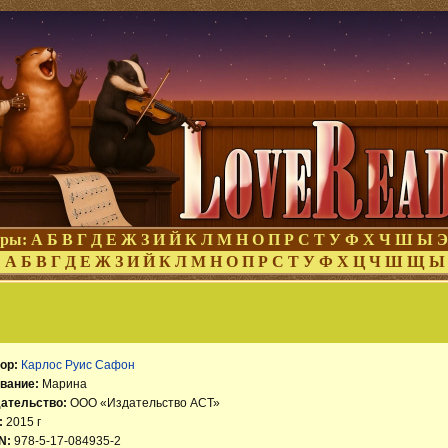
оры:
А
Б
В
Г
Д
Е
Ж
З
И
Й
К
Л
М
Н
О
П
Р
С
Т
У
Ф
Х
Ч
Ш
Ы
Э
:
А
Б
В
Г
Д
Е
Ж
З
И
Й
К
Л
М
Н
О
П
Р
С
Т
У
Ф
Х
Ц
Ч
Ш
Щ
Ы
ор:
Карлос Руис Сафон
вание:
Марина
ательство:
ООО «Издательство АСТ»
:
2015 г
N:
978-5-17-084935-2