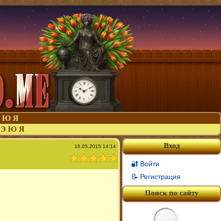
Ю
Я
Э
Ю
Я
Вход
16.05.2015 14:14
🔐 Войти
📝 Регистрация
Поиск по сайту