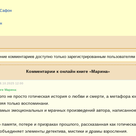
с Сафон
он
ение комментариев доступно только зарегистрированным пользователям
Комментарии к онлайн книге «Марина»
8.10.2025 12:00
иге Марина:
то не просто готическая история о любви и смерти, а метафора юн
ляя только воспоминани. 

самых эмоциональных и мрачных произведений автора, написанное 


 памяти, потере и призраках прошлого, рассказанная как готическая
объединяет элементы детектива, мистики и драмы взросления.
