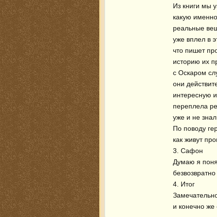
Из книги мы 
какую именно
реальные вещ
уже вплел в э
что пишет про
историю их п
с Оскаром сл
они действит
интересную и
переплела реа
уже и не знал
По поводу гер
как живут про
3. Сафон

Думаю я поня
безвозвратно 
4. Итог

Замечательно
и конечно же