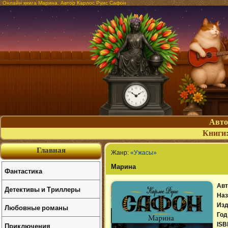
Онлайн книга Марина. Автор Карлос Руис Сафон
Авт
Книги
Главная
Жанр:
«Ужасы»
Марина
Фантастика
Авт
Детективы и Триллеры
Наз
Изд
Любовные романы
Год
Приключения
ISB