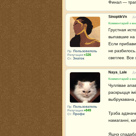
Финал — траг
SinoptikVn
Да
Комментарий к кн
Грустная ист
выпавшие на 
Если прибави
не разбилось
Пользователь
Пр:
+326
Репутация:
светлее. Все
Знаток
Ст:
Naya_Lale
Да
Комментарий к кн
Чуллівае апа
раскрыцця імі
выбрукавана д
Пользователь
Пр:
+849
Репутация:
Трэба адзначы
Профи
Ст:
намаганні, ка
Яшчэ спадабаў