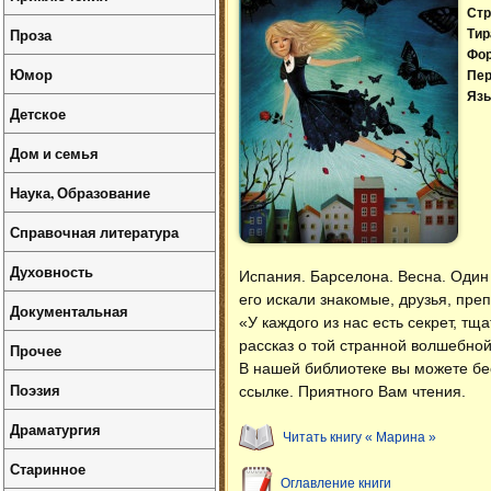
Стр
Проза
Тир
Фо
Юмор
Пер
Язы
Детское
Дом и семья
Наука, Образование
Справочная литература
Духовность
Испания. Барселона. Весна. Один
его искали знакомые, друзья, пре
Документальная
«У каждого из нас есть секрет, т
рассказ о той странной волшебной
Прочее
В нашей библиотеке вы можете б
Поэзия
ссылке. Приятного Вам чтения.
Драматургия
Читать книгу « Марина »
Старинное
Оглавление книги