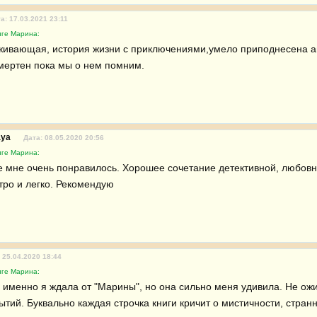
а: 17.03.2021 23:11
иге Марина:
живающая, история жизни с приключениями,умело приподнесена авт
мертен пока мы о нем помним.
aya
Дата: 08.05.2020 20:56
иге Марина:
 мне очень понравилось. Хорошее сочетание детективной, любовно
тро и легко. Рекомендую
 25.04.2020 18:44
иге Марина:
о именно я ждала от "Марины", но она сильно меня удивила. Не ожи
тий. Буквально каждая строчка книги кричит о мистичности, странн