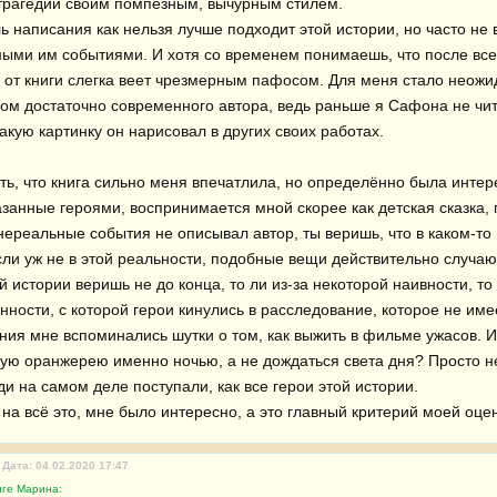
 трагедии своим помпезным, вычурным стилем.

ь написания как нельзя лучше подходит этой истории, но часто не в
ыми им событиями. И хотя со временем понимаешь, что после всего
, от книги слегка веет чрезмерным пафосом. Для меня стало неожид
ом достаточно современного автора, ведь раньше я Сафона не чит
акую картинку он нарисовал в других своих работах.

ть, что книга сильно меня впечатлила, но определённо была интере
занные героями, воспринимается мной скорее как детская сказка, п
нереальные события не описывал автор, ты веришь, что в каком-то 
ли уж не в этой реальности, подобные вещи действительно случаютс
й истории веришь не до конца, то ли из-за некоторой наивности, то 
ности, с которой герои кинулись в расследование, которое не имее
ния мне вспоминались шутки о том, как выжить в фильме ужасов. И 
ую оранжерею именно ночью, а не дождаться света дня? Просто не 
 на самом деле поступали, как все герои этой истории.

на всё это, мне было интересно, а это главный критерий моей оцен
Дата: 04.02.2020 17:47
иге Марина: