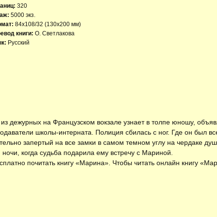
аниц:
320
аж:
5000 экз.
рмат:
84x108/32 (130х200 мм)
евод книги:
О. Светлакова
к:
Русский
 из дежурных на Французском вокзале узнает в толпе юношу, объя
подаватели школы-интерната. Полиция сбилась с ног. Где он был вс
щательно запертый на все замки в самом темном углу на чердаке душ
 ночи, когда судьба подарила ему встречу с Мариной.
есплатно
почитать книгу «Марина»
. Чтобы читать онлайн книгу «Ма