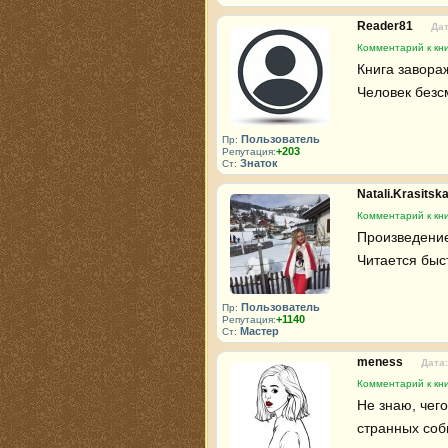
Reader81
Дат
Комментарий к кн
Книга завора
Человек безс
Пользователь
Пр:
+203
Репутация:
Знаток
Ст:
Natali.Krasitsk
Комментарий к кн
Произведение
Читается быс
Пользователь
Пр:
+1140
Репутация:
Мастер
Ст:
meness
Дата:
Комментарий к кн
Не знаю, чег
странных собы