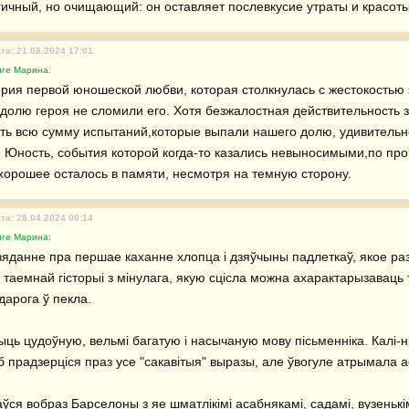
ичный, но очищающий: он оставляет послевкусие утраты и красот
та: 21.08.2024 17:01
иге Марина:
ория первой юношеской любви, которая столкнулась с жестокостью э
долю героя не сломили его. Хотя безжалостная действительность за
ть всю сумму испытаний,которые выпали нашего долю, удивительно
. Юность, события которой когда-то казались невыносимыми,по про
 хорошее осталось в памяти, несмотря на темную сторону.
та: 28.04.2024 00:14
иге Марина:
вяданне пра першае каханне хлопца і дзяўчыны падлеткаў, якое раз
 таемнай гісторыі з мінулага, якую сцісла можна ахарактарызаваць 
арога ў пекла.

ць цудоўную, вельмі багатую і насычаную мову пісьменніка. Калі-ні
б прадзерціся праз усе "сакавітыя" выразы, але ўвогуле атрымала а
ся вобраз Барселоны з яе шматлікімі асабнякамі, садамі, вузенькімі 