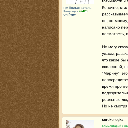
готичности и
Конечно, стил
Пользователь
Пр:
+2420
Репутация:
рассказываем
Гуру
Ст:
но, по-моему
написано пер
посмотреть, к
Не могу сказа
ужасы, расска
что какие бы 
вселенной, ес
"Марину", это
непосредствен
время прочте
подозрительн
реальные люди
Но не смотря 
sorokonogka
Комментарий к кн