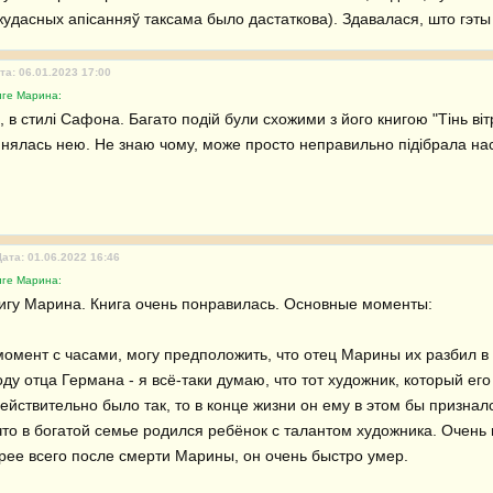
удасных апісанняў таксама было дастаткова). Здавалася, што гэты 
та: 06.01.2023 17:00
иге Марина:
 в стилі Сафона. Багато подій були схожими з його книгою "Тінь вітр
нялась нею. Не знаю чому, може просто неправильно підібрала настр
Дата: 01.06.2022 16:46
иге Марина:
игу Марина. Книга очень понравилась. Основные моменты:

мент с часами, могу предположить, что отец Марины их разбил в то
ду отца Германа - я всё-таки думаю, что тот художник, который его
ействительно было так, то в конце жизни он ему в этом бы призналс
что в богатой семье родился ребёнок с талантом художника. Очень
рее всего после смерти Марины, он очень быстро умер.
