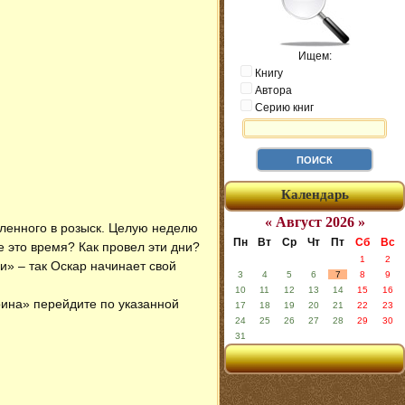
Ищем:
Книгу
Автора
Серию книг
Календарь
« Август 2026 »
вленного в розыск. Целую неделю
Пн
Вт
Ср
Чт
Пт
Сб
Вс
е это время? Как провел эти дни?
1
2
и» – так Оскар начинает свой
3
4
5
6
7
8
9
10
11
12
13
14
15
16
рина» перейдите по указанной
17
18
19
20
21
22
23
24
25
26
27
28
29
30
31