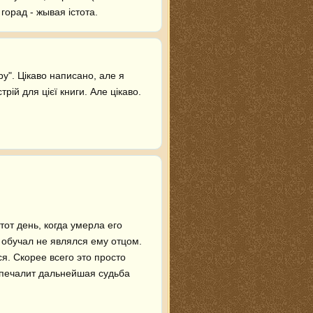
горад - жывая істота.
у". Цікаво написано, але я 
ій для цієї книги. Але цікаво.
т день, когда умерла его 
 обучал не являлся ему отцом. 
я. Скорее всего это просто 
 печалит дальнейшая судьба 