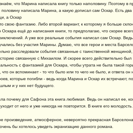
узнаём, что Марина написала книгу только наполовину. Поэтому в п
 половину написала Марина, а какую дописал сам Оскар. Есть два 
и, а Оскар

то свою фантазию. Либо второй вариант, к которому я больше склон
 Оскара ещё до написания книги, то предполагаю, что скорее всего
риключений. А уже все реальные события написал сам Оскар. Ведь
учались без участия Марины. Думаю, что все герои и места Барсе
ельно расследовали события связанные с таинственной женщиной, 
сторию связанную с Михаилом. И скорее всего действительно был 
льность с фантазией для Оскара, чтобы утрата не была такой горьк
, что он вспоминает - то что было или то чего не было, и ответа он н
оев, которые погибли - ведь когда Марина и Оскар их встречают, по 
шлым и у них нет будущего.

ла почему для Сафона эта книга любимая. Ведь он написал ее, ког
уходит от него и уже никогда не повторится. В книге его молодость.

е произведение, атмосферное, невероятно прекрасная Барселона
 очень бы хотелось увидеть экранизацию данного романа.