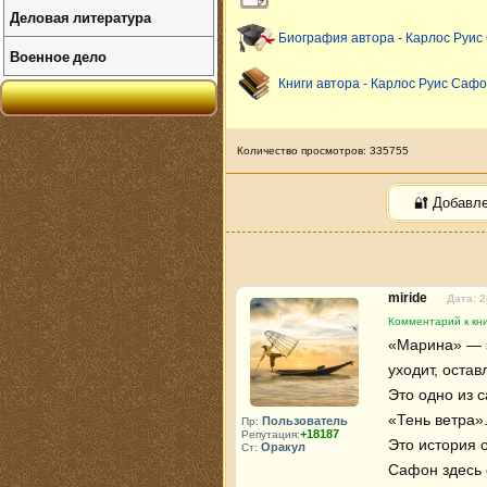
Деловая литература
Биография автора - Карлос Руи
Военное дело
Книги автора - Карлос Руис Саф
Количество просмотров: 335755
🔐 Добавл
miride
Дата: 2
Комментарий к кн
«Марина» — э
уходит, остав
Это одно из 
«Тень ветра».
Пользователь
Пр:
+18187
Репутация:
Это история о
Оракул
Ст:
Сафон здесь 