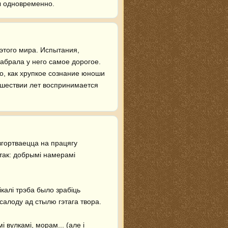
ы одновременно.
того мира. Испытания, 
брала у него самое дорогое. 
, как хрупкое сознание юноши 
шествии лет воспринимается 
гортваецца на працягу 
так: добрымі намерамі 
калі трэба было зрабіць 
салоду ад стылю гэтага твора.

вулкамі, морам... (але і 