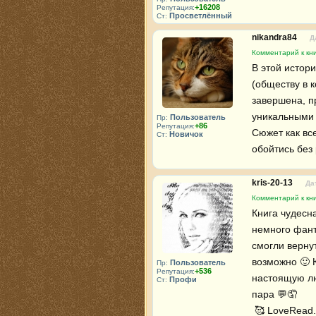
+16208
Репутация:
Просветлённый
Ст:
nikandra84
Д
Комментарий к кни
В этой истор
(обществу в к
завершена, п
уникальными 
Пользователь
Пр:
+86
Репутация:
Сюжет как вс
Новичок
Ст:
обойтись без 
kris-20-13
Да
Комментарий к кни
Книга чудесна
немного фант
смогли вернут
возможно 🙂 
Пользователь
Пр:
+536
Репутация:
настоящую лю
Профи
Ст:
пара 💬🤦 

 🥰 LoveRead.