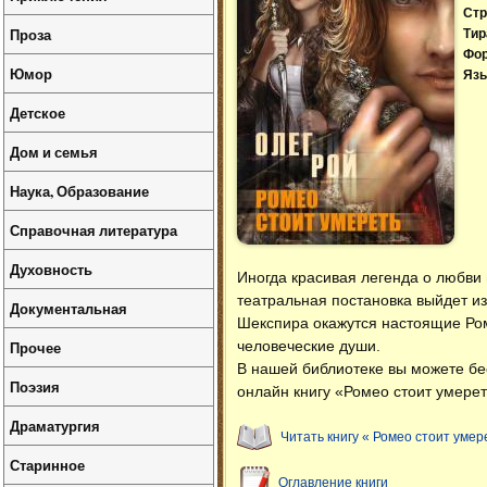
Стр
Проза
Тир
Фо
Юмор
Язы
Детское
Дом и семья
Наука, Образование
Справочная литература
Духовность
Иногда красивая легенда о любви
театральная постановка выйдет из
Документальная
Шекспира окажутся настоящие Роме
Прочее
человеческие души.
В нашей библиотеке вы можете б
Поэзия
онлайн книгу «Ромео стоит умерет
Драматургия
Читать книгу « Ромео стоит умер
Старинное
Оглавление книги