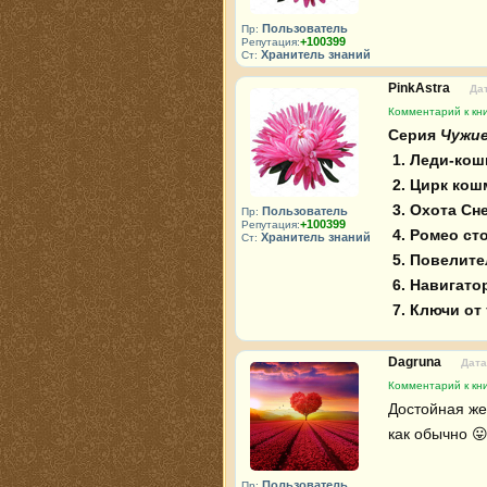
Пользователь
Пр:
+100399
Репутация:
Хранитель знаний
Ст:
PinkAstra
Дат
Комментарий к кни
Серия 
Чужие
1. Леди-кош
2. Цирк ко
3. Охота С
Пользователь
Пр:
+100399
Репутация:
4. Ромео ст
Хранитель знаний
Ст:
5. Повелите
6. Навигато
7. Ключи от
Dagruna
Дата
Комментарий к кни
Достойная же
как обычно 😛
Пользователь
Пр: