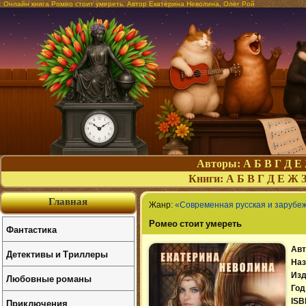
Онлайн книга Ромео стоит умереть. Автор Екатерина Неволина, Олег Рой
Авторы:
А
Б
В
Г
Д
Е
Книги:
А
Б
В
Г
Д
Е
Ж
Главная
Жанр:
«Современная русская и зарубе
Ромео стоит умереть
Фантастика
Авт
Детективы и Триллеры
Наз
Изд
Любовные романы
Год
Приключения
ISB