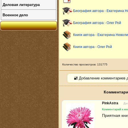
Деловая литература
Биография автора - Екатерина 
Военное дело
Биография автора - Олег Рой
Книги автора - Екатерина Невол
Книги автора - Олег Рой
Количество просмотров: 131775
🔐 Добавление комментариев 
Комментари
PinkAstra
Дат
Комментарий к кни
Приятная кни