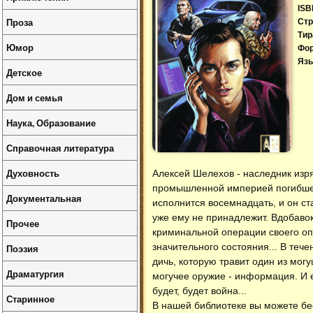
ISB
Проза
Стр
Тир
Юмор
Фо
Язы
Детское
Дом и семья
Наука, Образование
Справочная литература
Духовность
Алексей Шелехов - наследник изря
промышленной империей погибшег
Документальная
исполнится восемнадцать, и он ст
уже ему не принадлежит. Вдобаво
Прочее
криминальной операции своего оп
значительного состояния... В теч
Поэзия
дичь, которую травит один из мог
Драматургия
могучее оружие - информация. И е
будет, будет война...
Старинное
В нашей библиотеке вы можете б