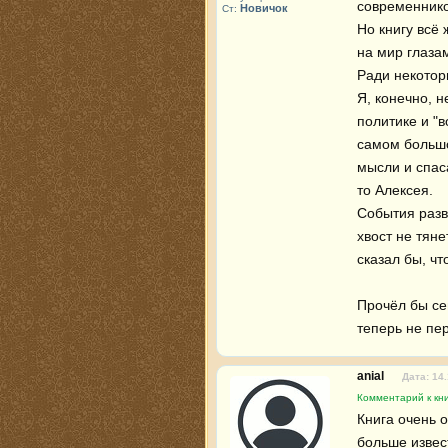
современников
Новичок
Ст:
Но книгу всё 
на мир глазам
Ради некотор
Я, конечно, н
политике и "в
самом большо
мысли и спаса
то Алексея.

События разво
хвост не тяне
сказал бы, чт
Прочёл бы сей
теперь не пе
anial
Дата: 14
Комментарий к кн
Книга очень 
больше извест