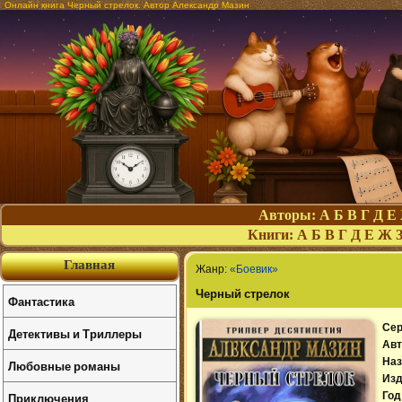
Онлайн книга Черный стрелок. Автор Александр Мазин
Авторы:
А
Б
В
Г
Д
Е
Книги:
А
Б
В
Г
Д
Е
Ж
Главная
Жанр:
«Боевик»
Черный стрелок
Фантастика
Сер
Детективы и Триллеры
Авт
Наз
Любовные романы
Изд
Приключения
Год