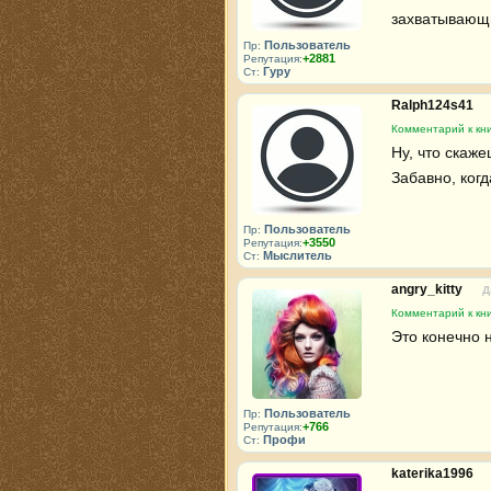
захватывающ
Пользователь
Пр:
+2881
Репутация:
Гуру
Ст:
Ralph124s41
Комментарий к кн
Ну, что скаже
Забавно, когд
Пользователь
Пр:
+3550
Репутация:
Мыслитель
Ст:
angry_kitty
Д
Комментарий к кн
Это конечно н
Пользователь
Пр:
+766
Репутация:
Профи
Ст:
katerika1996