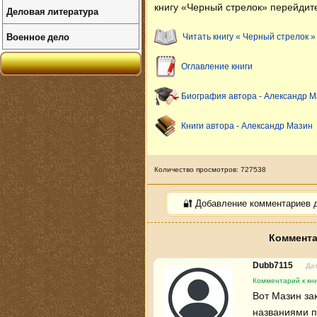
книгу «Черный стрелок» перейдите
Деловая литература
Военное дело
Читать книгу « Черный стрелок »
Оглавление книги
Биография автора - Александр 
Книги автора - Александр Мазин
Количество просмотров: 727538
🔐 Добавление комментариев 
Коммента
Dubb7115
Дат
Комментарий к кн
Вот Мазин за
названиями п