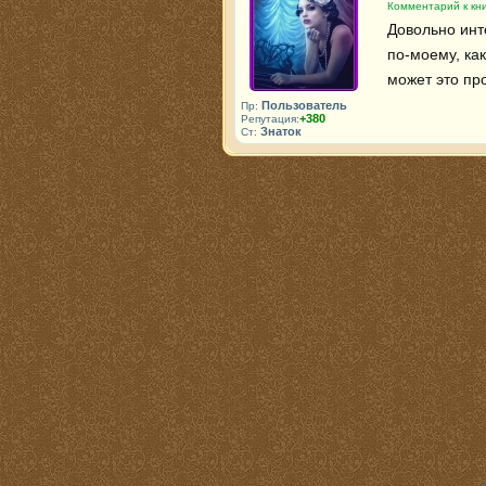
Комментарий к кн
Довольно инт
по-моему, как
может это пр
Пользователь
Пр:
+380
Репутация:
Знаток
Ст: