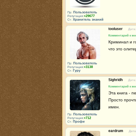
Пользователь
Пр:
+29677
Репутация:
Хранитель знаний
Ст:
tooluser
Дата:
Комментарий к кн
Криминал и г
что это олит
Пользователь
Пр:
+3138
Репутация:
Гуру
Ст:
Sighridh
Дата:
Комментарий к кн
Эта книга - п
Просто прочти
имен.
Пользователь
Пр:
+712
Репутация:
Профи
Ст:
eardrum
Дата