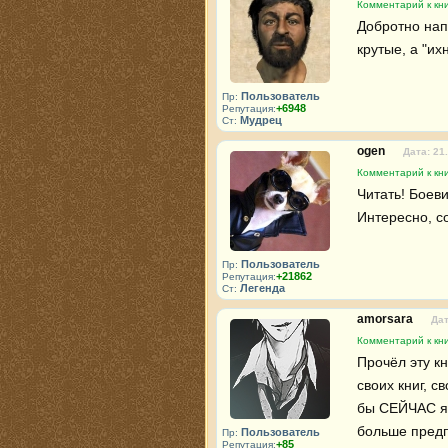
Комментарий к кн
Добротно нап
крутые, а "их
Пользователь
Пр:
+6948
Репутация:
Мудрец
Ст:
ogen
Дата: 21
Комментарий к кн
Читать! Боеви
Интересно, с
Пользователь
Пр:
+21862
Репутация:
Легенда
Ст:
amorsara
Дат
Комментарий к кн
Прочёл эту кн
своих книг, с
бы СЕЙЧАС я б
больше предп
Пользователь
Пр:
+85
Репутация: