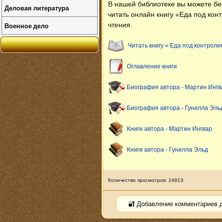
В нашей библиотеке вы можете б
Деловая литература
читать онлайн книгу «Еда под кон
Военное дело
чтения.
Читать книгу « Еда под контроле
Оглавление книги
Биография автора - Мартин Ингв
Биография автора - Гунилла Эль
Книги автора - Мартин Ингвар
Книги автора - Гунилла Эльд
Количество просмотров: 24813
🔐 Добавление комментариев 