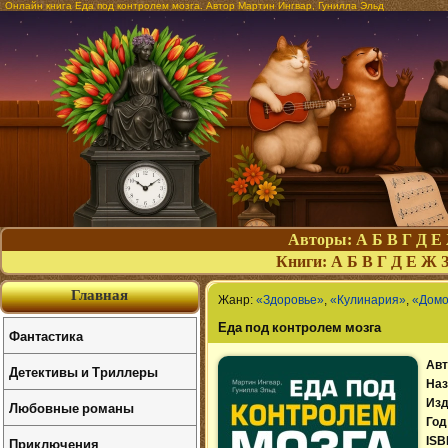
Онлайн книга Еда под контролем мозга. Автор Мартин Ингвар, Гунилла Эльд
Авторы:
А
Б
В
Г
Д
Е
Книги:
А
Б
В
Г
Д
Е
Ж
Главная
Жанр:
«Здоровье»
,
«Кулинария»
,
«Домо
Еда под контролем мозга
Фантастика
Авт
Детективы и Триллеры
Наз
Изд
Любовные романы
Год
Приключения
ISB