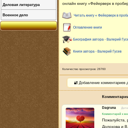
онлайн книгу «Фейерверк в пробир
Деловая литература
Военное дело
Читать книгу « Фейерверк в проб
Оглавление книги
Биография автора - Валерий Гус
Книги автора - Валерий Гусев
Количество просмотров: 26760
🔐 Добавление комментариев 
Комментарии
Dagruna
Дата
Комментарий к кни
Пожалуйста, р
Долохова и В.