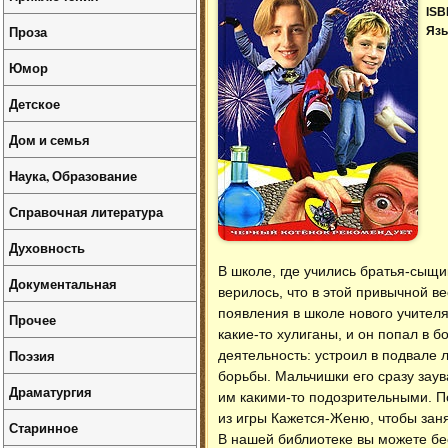
ISB
Проза
Язы
Юмор
Детское
Дом и семья
Наука, Образование
Справочная литература
Духовность
В школе, где учились братья-сыщи
Документальная
верилось, что в этой привычной в
появления в школе нового учител
Прочее
какие-то хулиганы, и он попал в 
Поэзия
деятельность: устроил в подвале 
борьбы. Мальчишки его сразу зау
Драматургия
им какими-то подозрительными. По
из игры Кажется-Женю, чтобы заня
Старинное
В нашей библиотеке вы можете б