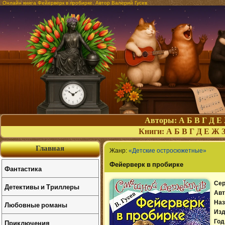
Онлайн книга Фейерверк в пробирке. Автор Валерий Гусев
Авторы:
А
Б
В
Г
Д
Е
Книги:
А
Б
В
Г
Д
Е
Ж
Главная
Жанр:
«Детские остросюжетные»
Фейерверк в пробирке
Фантастика
Сер
Детективы и Триллеры
Авт
Наз
Любовные романы
Изд
Приключения
Год