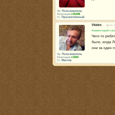
Пользователь
Пр:
+16208
Репутация:
Просветлённый
Ст:
Vitales
Дата: 
Комментарий к кни
Чего-то ребят
было, когда 
они за один г
Пользователь
Пр:
+1084
Репутация:
Мастер
Ст: