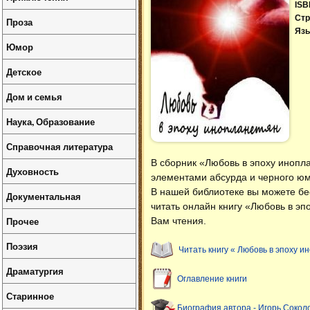
ISB
Стр
Проза
Язы
Юмор
Детское
Дом и семья
Наука, Образование
Справочная литература
В сборник «Любовь в эпоху инопл
Духовность
элементами абсурда и черного ю
В нашей библиотеке вы можете б
Документальная
читать онлайн книгу «Любовь в эп
Прочее
Вам чтения.
Поэзия
Читать книгу « Любовь в эпоху и
Драматургия
Оглавление книги
Старинное
Биография автора - Игорь Сокол