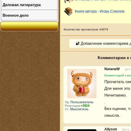
Деловая литература
Книги автора - Игорь Соколов
Военное дело
Количество просмотров: 44979
🔐 Добавление комментариев 
Комментарии к 
NatanaW
Дата
Комментарий к кни
Прочитать сие
Для меня это 
Нечитаемо.

.

Пользователь
Пр:
+3924
Репутация:
Без оценки, т
Мыслитель
Ст:
смысла.
Allyson
Дата: