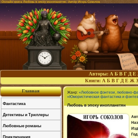
Онлайн книга Любовь в эпоху инопланетян. Автор Игорь Соколов
Авторы:
А
Б
В
Г
Д
Е
Книги:
А
Б
В
Г
Д
Е
Ж
Главная
Жанр:
«Любовное фэнтези, любовно-ф
«Юмористическая фантастика и фэнте
Фантастика
Любовь в эпоху инопланетян
Детективы и Триллеры
Авт
Наз
Любовные романы
Изд
Год
Приключения