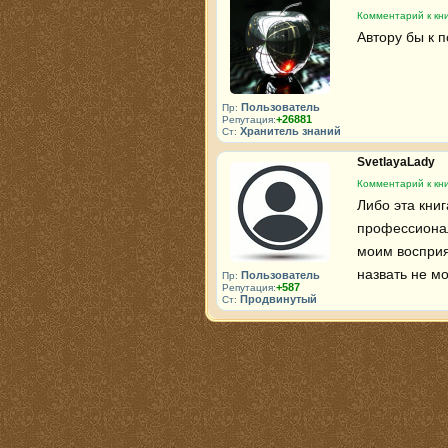
Комментарий к кни
Автору бы к п
Пользователь
Пр:
+26881
Репутация:
Хранитель знаний
Ст:
SvetlayaLady
Комментарий к кни
Либо эта книг
профессионал
моим восприя
назвать не мо
Пользователь
Пр:
+587
Репутация:
Продвинутый
Ст: