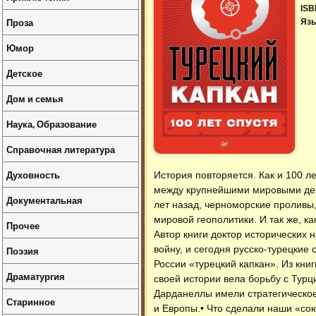
ISB
Проза
Язы
Юмор
Детское
Дом и семья
Наука, Образование
Справочная литература
Духовность
История повторяется. Как и 100 л
между крупнейшими мировыми дер
Документальная
лет назад, черноморские проливы,
мировой геополитики. И так же, ка
Прочее
Автор книги доктор исторических 
войну, и сегодня русско-турецкие
Поэзия
России «турецкий капкан». Из кни
Драматургия
своей истории вела борьбу с Турц
Дарданеллы имели стратегическое
Старинное
и Европы.• Что сделали наши «со