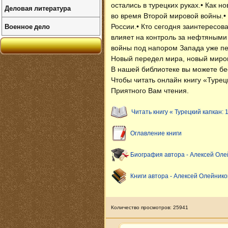
остались в турецких руках.• Как 
Деловая литература
во время Второй мировой войны.•
Военное дело
России.• Кто сегодня заинтересов
влияет на контроль за нефтяными
войны под напором Запада уже пе
Новый передел мира, новый мироп
В нашей библиотеке вы можете б
Чтобы читать онлайн книгу «Турец
Приятного Вам чтения.
Читать книгу « Турецкий капкан: 
Оглавление книги
Биография автора - Алексей Оле
Книги автора - Алексей Олейнико
Количество просмотров: 25941