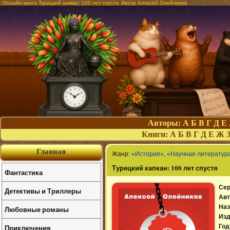
Онлайн книга Турецкий капкан: 100 лет спустя. Автор Алексей Олейников
Авторы:
А
Б
В
Г
Д
Е
Книги:
А
Б
В
Г
Д
Е
Ж
Главная
Жанр:
«История»
,
«Научная литератур
Турецкий капкан: 100 лет спустя
Фантастика
Сер
Детективы и Триллеры
Авт
Наз
Любовные романы
Изд
Приключения
Год