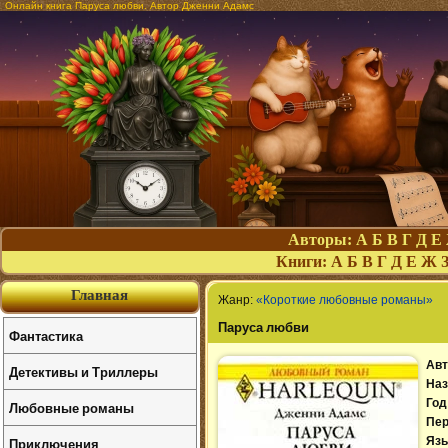
Онлайн книга Паруса любви. Автор Дженни Адамс
Авторы:
А
Б
В
Г
Д
Е
Книги:
А
Б
В
Г
Д
Е
Ж
Главная
Жанр:
«Короткие любовные романы»
Паруса любви
Фантастика
Авт
Детективы и Триллеры
Наз
Год
Любовные романы
Пер
Приключения
Язы