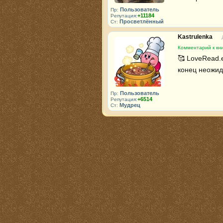
Пользователь
Пр:
+11184
Репутация:
Просветлённый
Ст:
Kastrulenka
Комментарий к кн
🥰 LoveRead.
конец неожид
Пользователь
Пр:
+6514
Репутация:
Мудрец
Ст: