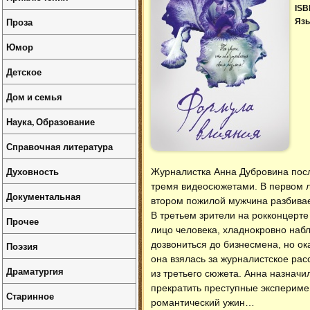
ISB
Проза
Язы
Юмор
Детское
Дом и семья
Наука, Образование
Справочная литература
Духовность
Журналистка Анна Дубровина посл
тремя видеосюжетами. В первом л
Документальная
втором пожилой мужчина разбивает
В третьем зрители на рокконцерт
Прочее
лицо человека, хладнокровно на
дозвониться до бизнесмена, но ока
Поэзия
она взялась за журналистское рас
Драматургия
из третьего сюжета. Анна назначил
прекратить преступные экспериме
Старинное
романтический ужин…