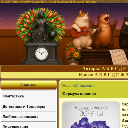
Онлайн книга Формула влияния. Автор Надежда и Николай Зорины
Авторы:
А
Б
В
Г
Д
Е
Книги:
А
Б
В
Г
Д
Е
Ж
Главная
Жанр:
«Детективы»
Формула влияния
Фантастика
Сер
Детективы и Триллеры
Авт
Наз
Любовные романы
Изд
Приключения
Год