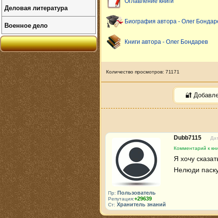
Оглавление книги
Деловая литература
Биография автора - Олег Бондар
Военное дело
Книги автора - Олег Бондарев
Количество просмотров: 71171
🔐 Добавл
Dubb7115
Дат
Комментарий к кн
Я хочу сказат
Нелюди паску
Пользователь
Пр:
+29639
Репутация:
Хранитель знаний
Ст: