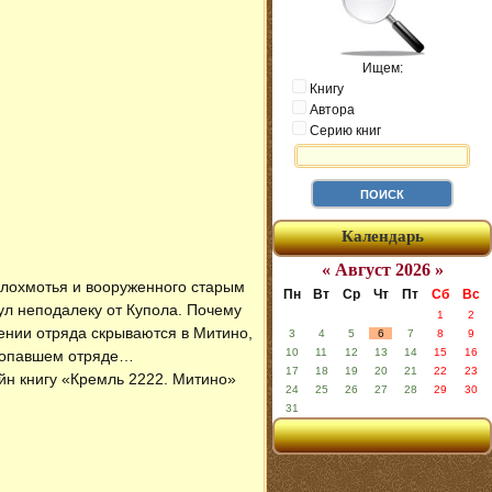
Ищем:
Книгу
Автора
Серию книг
Календарь
« Август 2026 »
е лохмотья и вооруженного старым
Пн
Вт
Ср
Чт
Пт
Сб
Вс
ул неподалеку от Купола. Почему
1
2
ении отряда скрываются в Митино,
3
4
5
6
7
8
9
10
11
12
13
14
15
16
пропавшем отряде…
17
18
19
20
21
22
23
айн книгу «Кремль 2222. Митино»
24
25
26
27
28
29
30
31