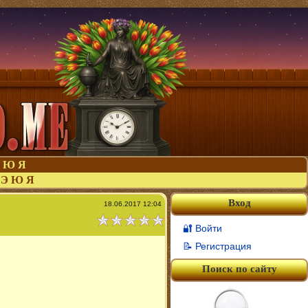
Ю
Я
Э
Ю
Я
Вход
18.06.2017 12:04
🔐 Войти
📝 Регистрация
Поиск по сайту