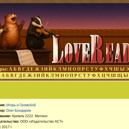
оры:
А
Б
В
Г
Д
Е
Ж
З
И
Й
К
Л
М
Н
О
П
Р
С
Т
У
Ф
Х
Ч
Ш
Ы
Э
:
А
Б
В
Г
Д
Е
Ж
З
И
Й
К
Л
М
Н
О
П
Р
С
Т
У
Ф
Х
Ц
Ч
Ш
Щ
Ы
ия:
Игорь и Громобой
ор:
Олег Бондарев
вание:
Кремль 2222. Митино
ательство:
ООО «Издательство АСТ»
:
2017 г