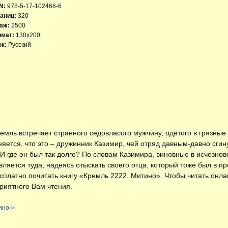
N:
978-5-17-102466-6
аниц:
320
аж:
2500
рмат:
130x200
к:
Русский
емль встречает странного седовласого мужчину, одетого в грязны
ется, что это – дружинник Казимир, чей отряд давным-давно сгин
И где он был так долго? По словам Казимира, виновные в исчезнов
вляется туда, надеясь отыскать своего отца, который тоже был в 
есплатно
почитать книгу «Кремль 2222. Митино»
. Чтобы читать онл
риятного Вам чтения.
ино »