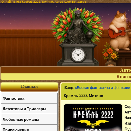
Онлайн книга Кремль 2222. Митино. Автор Олег Бондарев
Авт
Книги
Главная
Жанр:
«Боевая фантастика и фэнтези»
Кремль 2222. Митино
Фантастика
Сер
Детективы и Триллеры
Авт
Наз
Любовные романы
Изд
Приключения
Год