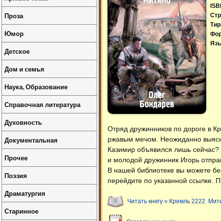
ISB
Проза
Стр
Тир
Юмор
Фо
Язы
Детское
Дом и семья
Наука, Образование
Справочная литература
Духовность
Отряд дружинников по дороге в Кр
Документальная
ржавым мечом. Неожиданно выясня
Казимир объявился лишь сейчас? 
Прочее
и молодой дружинник Игорь отпра
В нашей библиотеке вы можете б
Поэзия
перейдите по указанной ссылке. П
Драматургия
Читать книгу « Кремль 2222. Мит
Старинное