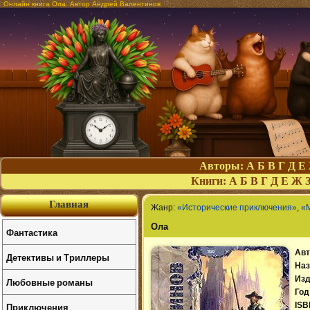
Онлайн книга Ола. Автор Андрей Валентинов
Авторы:
А
Б
В
Г
Д
Е
Книги:
А
Б
В
Г
Д
Е
Ж
Главная
Жанр:
«Исторические приключения»
,
«
Ола
Фантастика
Авт
Детективы и Триллеры
Наз
Изд
Любовные романы
Год
Приключения
ISB