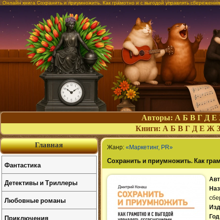
Онлайн книга Сохранить и приумножить. Как грамотно и с выгодой управлять сбережени
Авторы:
А
Б
В
Г
Д
Е
Книги:
А
Б
В
Г
Д
Е
Ж
Главная
Жанр:
«Маркетинг, PR»
Сохранить и приумножить. Как гра
Фантастика
Авт
Детективы и Триллеры
Наз
сбе
Любовные романы
Изд
Приключения
Год