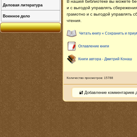
В нашей библиотеке вы можете б
Деловая литература
и с выгодой управлять сбережени
грамотно и с выгодой управлять 
Военное дело
чтения.
Читать книгу « Сохранить и при
Оглавление книги
Книги автора - Дмитрий Конаш
Количество просмотров: 15788
🔐 Добавление комментариев 