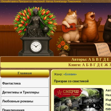
Онлайн книга Призрак со свастикой. Автор Александр Тамоников
Авторы:
А
Б
В
Г
Д
Е
Книги:
А
Б
В
Г
Д
Е
Ж
Главная
Жанр:
«Боевик»
Призрак со свастикой
Фантастика
Авт
Детективы и Триллеры
Наз
Изд
Любовные романы
Год
Приключения
ISB