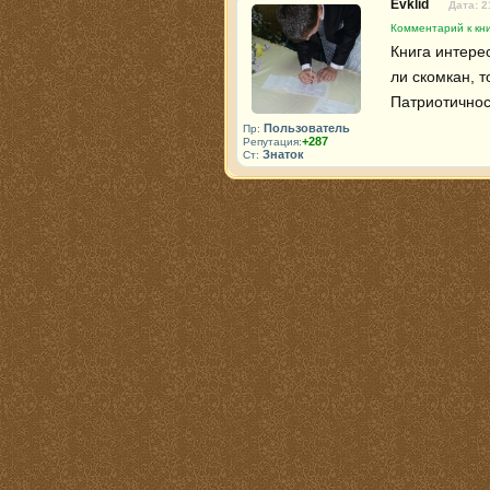
Evklid
Дата: 2
Комментарий к кни
Книга интерес
ли скомкан, т
Патриотичнос
Пользователь
Пр:
+287
Репутация:
Знаток
Ст: