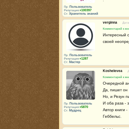
Пользователь
Пр:
+100397
Репутация:
Хранитель знаний
Ст:
verginna
Дата
Комментарий к кни
Интересный с
своей неопре
Пользователь
Пр:
+1287
Репутация:
Мастер
Ст:
Koshelevea
Комментарий к кни
Очередной ан
Да, пишет он 
Но, и Резун п
И оба раза - 
Пользователь
Пр:
+5870
Репутация:
Автор книги -
Мудрец
Ст:
Геббельс.