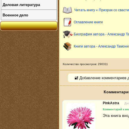
Деловая литература
Читать книгу « Призрак со свасти
Военное дело
Оглавление книги
Биография автора - Александр Т
Книги автора - Александр Тамони
Количество просмотров: 290311
🔐 Добавление комментариев 
Комментарии
PinkAstra
Дат
Комментарий к кни
Эта книга вхо
.