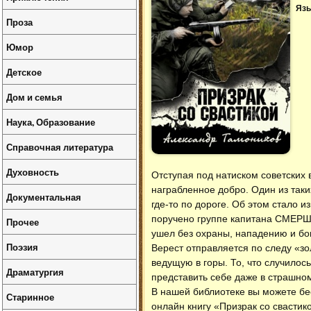
Язы
Проза
Юмор
Детское
Дом и семья
Наука, Образование
Справочная литература
Духовность
Отступая под натиском советских
награбленное добро. Один из таки
Документальная
где-то по дороге. Об этом стало 
поручено группе капитана СМЕРШ 
Прочее
ушел без охраны, нападению и бом
Поэзия
Верест отправляется по следу «з
ведущую в горы. То, что случило
Драматургия
представить себе даже в страшн
В нашей библиотеке вы можете б
Старинное
онлайн книгу «Призрак со свастик