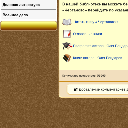
Деловая литература
В нашей библиотеке вы можете б
«Чертаново» перейдите по указан
Военное дело
Читать книгу « Чертаново »
Оглавление книги
Биография автора - Олег Бондар
Книги автора - Олег Бондарев
Количество просмотров: 51665
🔐 Добавление комментариев 