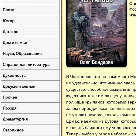
Стр
Проза
Фо
Язы
Юмор
Детское
Дом и семья
Наука, Образование
Справочная литература
Духовность
В Чертанове, что на самом юге Мо
не удивительно, что именно здесь
Документальная
существо, способное заживлять п
кудесника тоже имеют цену, подч
Прочее
полчища крыланов, которыми верх
Поэзия
зачем периодически наведывается 
не узнают никогда, так как крыл
Драматургия
Ермак, наемник из Бутова, котор
излечить близкого ему человека, 
Старинное
Теперь выбор у героя небогат – ср