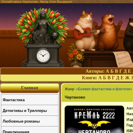
Онлайн книга Чертаново. Автор Олег Бондарев
Авторы:
А
Б
В
Г
Д
Е
Книги:
А
Б
В
Г
Д
Е
Ж
Главная
Жанр:
«Боевая фантастика и фэнтези»
Чертаново
Фантастика
Авт
Детективы и Триллеры
Наз
Изд
Любовные романы
Год
Приключения
ISB