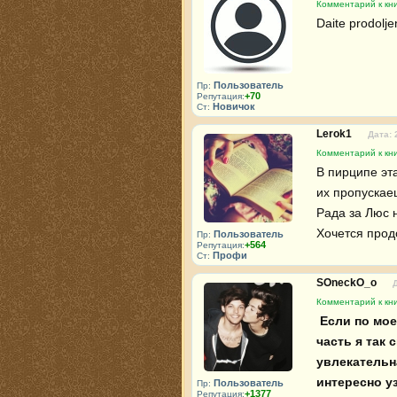
Комментарий к кни
Daite prodolje
Пользователь
Пр:
+70
Репутация:
Новичок
Ст:
Lerok1
Дата: 
Комментарий к кни
В пирципе эта
их пропускаеш
Рада за Люс н
Хочется прод
Пользователь
Пр:
+564
Репутация:
Профи
Ст:
SOneckO_o
Комментарий к кни
 Если по моему мнению вторая часть не уступала первой,то про эту 
часть я так 
увлекательна
интересно у
Пользователь
Пр:
+1377
Репутация: