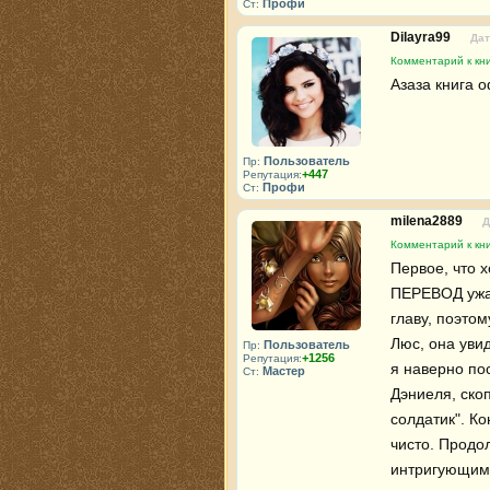
Профи
Ст:
Dilayra99
Дат
Комментарий к кни
Азаза книга 
Пользователь
Пр:
+447
Репутация:
Профи
Ст:
milena2889
Д
Комментарий к кни
Первое, что х
ПЕРЕВОД ужас
главу, поэтом
Люс, она увид
Пользователь
Пр:
+1256
Репутация:
я наверно по
Мастер
Ст:
Дэниеля, скоп
солдатик". Ко
чисто. Продо
интригующим