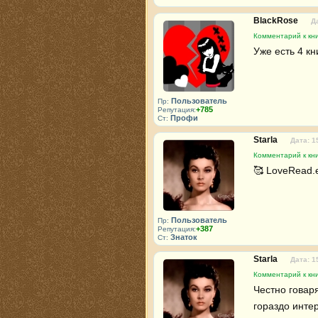
BlackRose
Д
Комментарий к кни
Уже есть 4 кн
Пользователь
Пр:
+785
Репутация:
Профи
Ст:
Starla
Дата: 1
Комментарий к кни
🥰 LoveRead.
Пользователь
Пр:
+387
Репутация:
Знаток
Ст:
Starla
Дата: 1
Комментарий к кни
Честно говар
гораздо инте