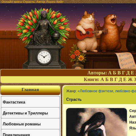
Онлайн книга Страсть. Автор Лорен Кейт
Авторы:
А
Б
В
Г
Д
Е
Книги:
А
Б
В
Г
Д
Е
Ж
Главная
Жанр:
«Любовное фэнтези, любовно-ф
Страсть
Фантастика
Сер
Детективы и Триллеры
Авт
Наз
Любовные романы
Язы
Приключения