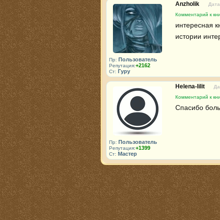
Anzholik
Дата
Комментарий к кни
интересная к
истории инте
Пользователь
Пр:
+2162
Репутация:
Гуру
Ст:
Helena-lilit
Да
Комментарий к кни
Спасибо боль
Пользователь
Пр:
+1399
Репутация:
Мастер
Ст: