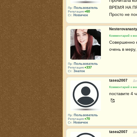
Прочитала ко
ВРЕМЯ НА ПР
Пользователь
Пр:
+60
Репутация:
Просто не по
Новичок
Ст:
Nesterovanast
Комментарий к кни
Совершенно не
очень в меру
Пользователь
Пр:
+337
Репутация:
Знаток
Ст:
tasea2007
Да
Комментарий к кни
поставите 4 
 🥰 
Пользователь
Пр:
+70
Репутация:
Новичок
Ст:
tasea2007
Да