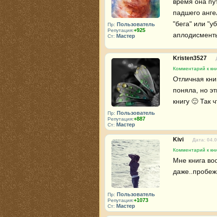
время она пу
падшего ангел
"бега" или "у
Пользователь
Пр:
+925
Репутация:
аплодисменты 
Мастер
Ст:
Kristen3527
Комментарий к кни
Отличная кни
поняла, но э
книгу 🙂 Так 
Пользователь
Пр:
+887
Репутация:
Мастер
Ст:
Kivi
Дата: 04.
Комментарий к кни
Мне книга воо
даже..пробеж
Пользователь
Пр:
+1073
Репутация:
Мастер
Ст: