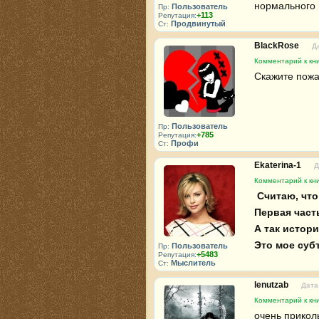
нормального 
Пользователь
Пр:
+113
Репутация:
Продвинутый
Ст:
BlackRose
Д
Комментарий к кни
Скажите пожал
Пользователь
Пр:
+785
Репутация:
Профи
Ст:
Ekaterina-1
Д
Комментарий к кни
 Считаю, что превращать эту историю в трилогию было лишним. 🧠⚠️ 

Первая част
А так истори
Это мое суб
Пользователь
Пр:
+5483
Репутация:
Мыслитель
Ст:
lenutzab
Дата
Комментарий к кни
очень приколь