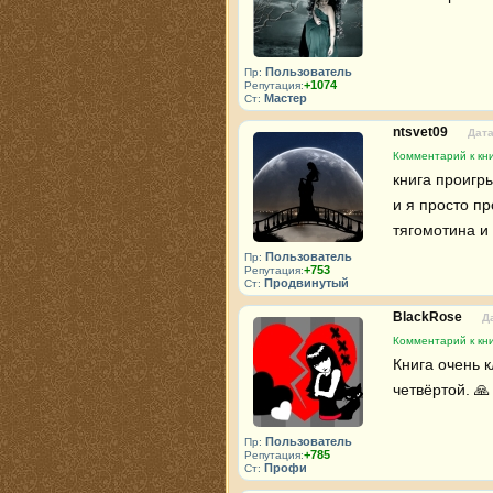
Пользователь
Пр:
+1074
Репутация:
Мастер
Ст:
ntsvet09
Дата
Комментарий к кни
книга проигр
и я просто пр
тягомотина и 
Пользователь
Пр:
+753
Репутация:
Продвинутый
Ст:
BlackRose
Д
Комментарий к кни
Книга очень к
четвёртой. 🙏
Пользователь
Пр:
+785
Репутация:
Профи
Ст: