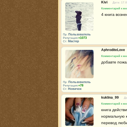
Kivi
Дата: 17.
Комментарий к кни
4 книга возне
Пользователь
Пр:
+1073
Репутация:
Мастер
Ст:
AphroditeLove
Комментарий к кни
добавте пожал
Пользователь
Пр:
+78
Репутация:
Новичок
Ст:
kuklina_99
Да
Комментарий к кни
книга действи
нормальную кн
перевод любит