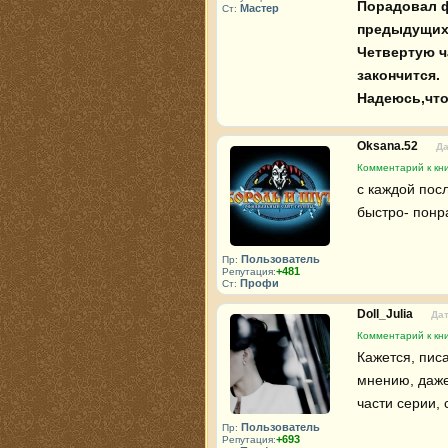
Порадовал ф
Мастер
Ст:
предыдущих к
Четвертую ч
закончится. 

Надеюсь,что
Oksana.52
Да
Комментарий к кни
с каждой пос
быстро- понра
Пользователь
Пр:
+481
Репутация:
Профи
Ст:
Doll_Julia
Дат
Комментарий к кни
Кажется, пис
мнению, даже
части серии, 
Пользователь
Пр:
+693
Репутация: