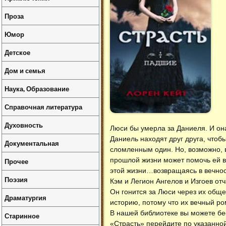
Проза
Юмор
Детское
Дом и семья
Наука, Образование
Справочная литература
Духовность
Люси бы умерла за Даниеля. И она
Даниель находят друг друга, чтоб
Документальная
сломленным один. Но, возможно, в
прошлой жизни может помочь ей в
Прочее
этой жизни…возвращаясь в вечнос
Поэзия
Кэм и Легион Ангелов и Изгоев от
Он гонится за Люси через их обще
Драматургия
историю, потому что их вечный ро
В нашей библиотеке вы можете б
Старинное
«Страсть» перейдите по указанной