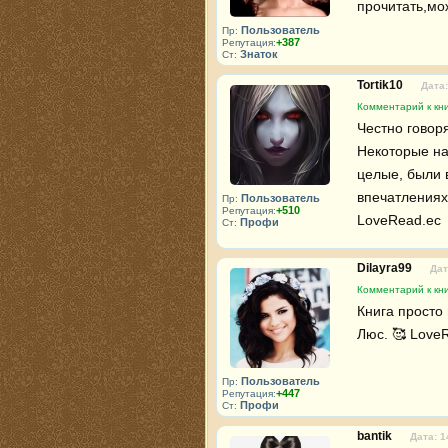
прочитать,мо
Пользователь
Пр:
+387
Репутация:
Знаток
Ст:
Tortik10
Дата:
Комментарий к кни
Честно говор
Некоторые на
целые, были в
впечатлениях,
Пользователь
Пр:
+510
Репутация:
LoveRead.ec
Профи
Ст:
Dilayra99
Дат
Комментарий к кни
Книга просто 
Люс. 🥰 Love
Пользователь
Пр:
+447
Репутация:
Профи
Ст:
bantik
Дата: 1