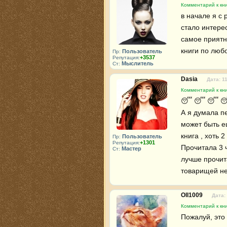
Комментарий к кни
в начале я с
стало интере
самое приятн
книги по люб
Пользователь
Пр:
+3537
Репутация:
Мыслитель
Ст:
Dasia
Дата: 1
Комментарий к кни
😴 😴 😴 
А я думала пе
может быть ещ
книга , хоть 2
Пользователь
Пр:
+1301
Репутация:
Прочитала 3 ч
Мастер
Ст:
лучше прочита
товарищей не
Oll1009
Дата:
Комментарий к кни
Пожалуй, это 