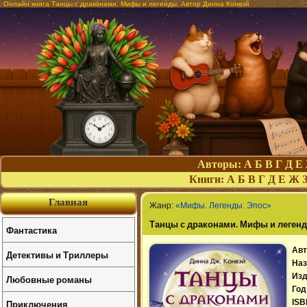
Онлайн книга Танцы с драконами. Мифы и легенды. Автор Динна Конвэй
Авторы:
А
Б
В
Г
Д
Е
Книги:
А
Б
В
Г
Д
Е
Ж
Главная
Жанр:
«Мифы. Легенды. Эпос»
Танцы с драконами. Мифы и леген
Фантастика
Авт
Детективы и Триллеры
Наз
Изд
Любовные романы
Год
Приключения
ISB