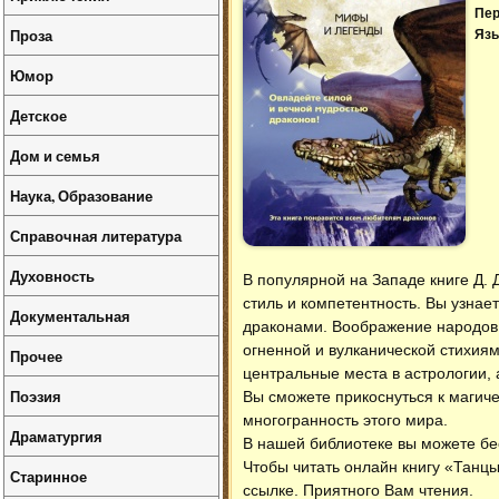
Пер
Проза
Язы
Юмор
Детское
Дом и семья
Наука, Образование
Справочная литература
Духовность
В популярной на Западе книге Д.
стиль и компетентность. Вы узнае
Документальная
драконами. Воображение народов
огненной и вулканической стихия
Прочее
центральные места в астрологии, 
Поэзия
Вы сможете прикоснуться к магич
многогранность этого мира.
Драматургия
В нашей библиотеке вы можете б
Чтобы читать онлайн книгу «Танц
Старинное
ссылке. Приятного Вам чтения.