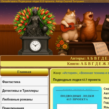
Онлайн книга Подводные лодки 613 проекта. Автор Сергей Титушкин
Авторы:
А
Б
В
Г
Д
Е
Книги:
А
Б
В
Г
Д
Е
Ж
Главная
Жанр:
«История»
,
«Военная техника и 
Подводные лодки 613 проекта
Фантастика
Сер
Детективы и Триллеры
Авт
Наз
Любовные романы
Год
Приключения
Язы