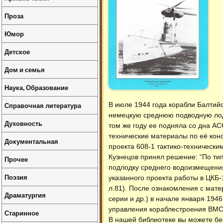
Проза
Юмор
Детское
Дом и семья
Наука, Образование
Справочная литература
В июле 1944 года корабли Балтийс
немецкую среднюю подводную лодк
Духовность
том же году ее подняла со дна 
технические материалы по её кон
Документальная
проекта 608-1 тактико-техническ
Кузнецов принял решение: “По тип
Прочее
подлодку среднего водоизмещения
Поэзия
указанного проекта работы в ЦКБ-1
л.81). После ознакомления с мате
Драматургия
серии и др.) в начале января 19
управления кораблестроения ВМС
Старинное
В нашей библиотеке вы можете б