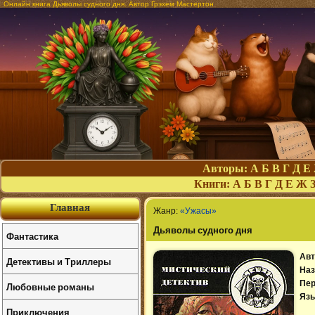
Онлайн книга Дьяволы судного дня. Автор Грэхем Мастертон
Авторы:
А
Б
В
Г
Д
Е
Книги:
А
Б
В
Г
Д
Е
Ж
Главная
Жанр:
«Ужасы»
Дьяволы судного дня
Фантастика
Авт
Детективы и Триллеры
Наз
Пер
Любовные романы
Язы
Приключения