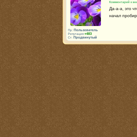
Комментарий к кни
Да-а-а, это ч
начал пробира
Пользователь
Пр:
+483
Репутация:
Продвинутый
Ст: