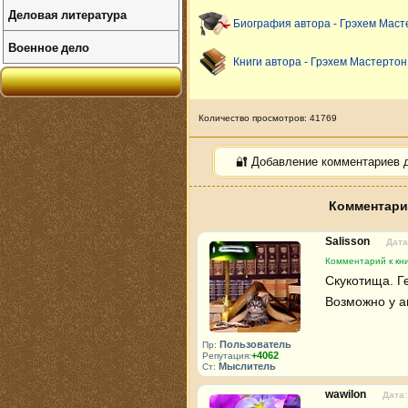
Деловая литература
Биография автора - Грэхем Маст
Военное дело
Книги автора - Грэхем Мастертон
Количество просмотров: 41769
🔐 Добавление комментариев 
Комментарии
Salisson
Дата
Комментарий к кни
Скукотища. Г
Возможно у а
Пользователь
Пр:
+4062
Репутация:
Мыслитель
Ст:
wawilon
Дата: