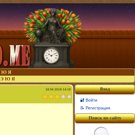
Ю
Я
Э
Ю
Я
Вход
18.04.2019 14:16
🔐 Войти
📝 Регистрация
Поиск по сайту