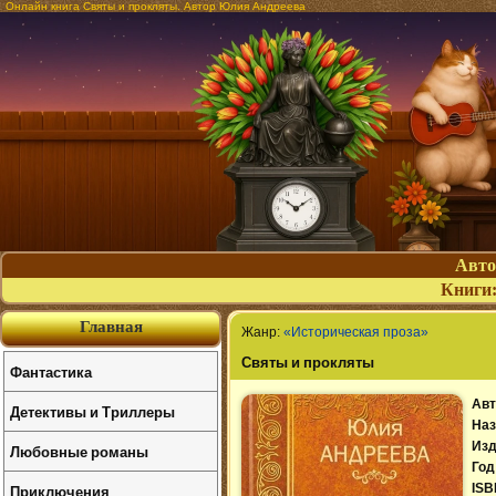
Онлайн книга Святы и прокляты. Автор Юлия Андреева
Авт
Книги
Главная
Жанр:
«Историческая проза»
Святы и прокляты
Фантастика
Авт
Детективы и Триллеры
Наз
Изд
Любовные романы
Год
Приключения
ISB