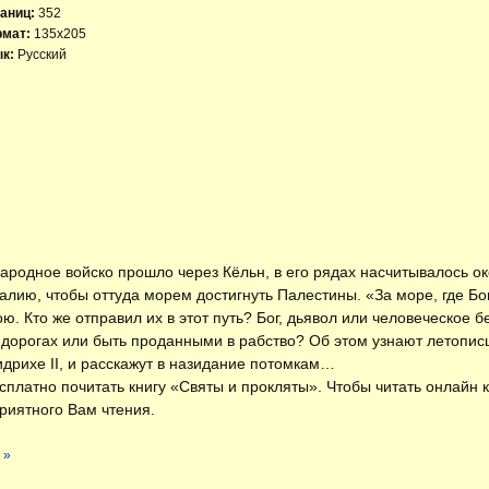
аниц:
352
рмат:
135x205
к:
Русский
народное войско прошло через Кёльн, в его рядах насчитывалось ок
лию, чтобы оттуда морем достигнуть Палестины. «За море, где Бо
. Кто же отправил их в этот путь? Бог, дьявол или человеческое 
а дорогах или быть проданными в рабство? Об этом узнают летопи
дрихе II, и расскажут в назидание потомкам…
есплатно
почитать книгу «Святы и прокляты»
. Чтобы читать онлайн 
риятного Вам чтения.
 »