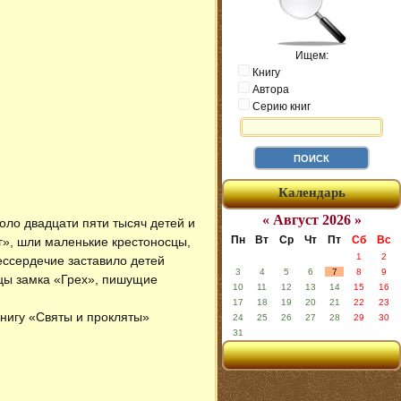
Ищем:
Книгу
Автора
Серию книг
Календарь
« Август 2026 »
оло двадцати пяти тысяч детей и
Пн
Вт
Ср
Чт
Пт
Сб
Вс
г», шли маленькие крестоносцы,
1
2
бессердечие заставило детей
3
4
5
6
7
8
9
сцы замка «Грех», пишущие
10
11
12
13
14
15
16
17
18
19
20
21
22
23
книгу «Святы и прокляты»
24
25
26
27
28
29
30
31