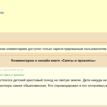
ева
ение комментариев доступно только зарегистрированным пользователям
Комментарии к онлайн книге «Святы и прокляты»
а: 19.04.2019 13:10
ге Святы и прокляты:
стоялся детский крестовый поход на святую землю. Дети никуда не 
вантюра самая обыкновенная. Кто спровоцировал и кто оплачивал,в 