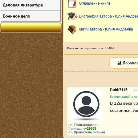
Оглавление книги
Деловая литература
Военное дело
Биография автора - Юлия Андре
Книги автора - Юлия Андреева
Количество просмотров: 36484
🔐 Добавл
Dubb7115
Дат
Комментарий к кни
В 12м веке со
состоялся. А
Пользователь
Пр:
+29653
Репутация:
Хранитель знаний
Ст: