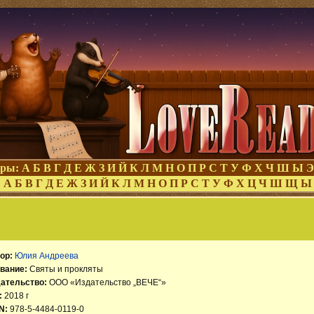
оры:
А
Б
В
Г
Д
Е
Ж
З
И
Й
К
Л
М
Н
О
П
Р
С
Т
У
Ф
Х
Ч
Ш
Ы
Э
:
А
Б
В
Г
Д
Е
Ж
З
И
Й
К
Л
М
Н
О
П
Р
С
Т
У
Ф
Х
Ц
Ч
Ш
Щ
Ы
ор:
Юлия Андреева
вание:
Святы и прокляты
ательство:
ООО «Издательство „ВЕЧЕ“»
:
2018 г
N:
978-5-4484-0119-0