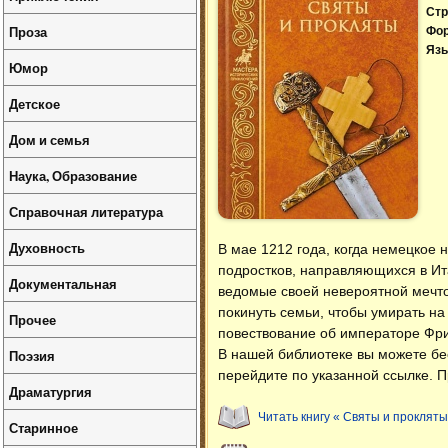
Стр
Проза
Фо
Язы
Юмор
Детское
Дом и семья
Наука, Образование
Справочная литература
Духовность
В мае 1212 года, когда немецкое 
подростков, направляющихся в Ита
Документальная
ведомые своей невероятной мечтою
покинуть семьи, чтобы умирать н
Прочее
повествование об императоре Фри
Поэзия
В нашей библиотеке вы можете б
перейдите по указанной ссылке. П
Драматургия
Читать книгу « Святы и прокляты
Старинное