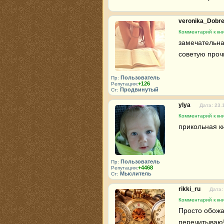
veronika_Dobr
Комментарий к кни
замечательная
советую проч
Пользователь
Пр:
+126
Репутация:
Продвинутый
Ст:
ylya
Дата: 23.
Комментарий к кни
прикольная кн
Пользователь
Пр:
+4468
Репутация:
Мыслитель
Ст:
rikki_ru
Дата:
Комментарий к кни
Просто обожаю
перечитываю!