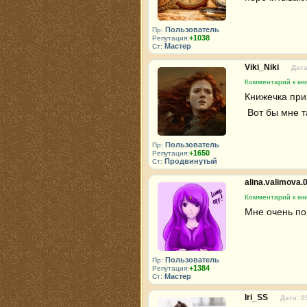
Пользователь
Пр:
+1038
Репутация:
Мастер
Ст:
Viki_Niki
Дата
Комментарий к кни
Книжечка прик
 Вот бы мне т
Пользователь
Пр:
+1650
Репутация:
Продвинутый
Ст:
alina.valimova.
Комментарий к кни
Мне очень по
Пользователь
Пр:
+1384
Репутация:
Мастер
Ст:
Iri_SS
Дата: 0