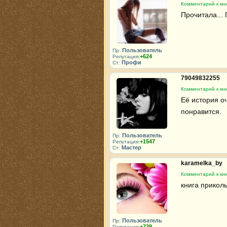
Комментарий к кни
Прочитала... 
Пользователь
Пр:
+624
Репутация:
Профи
Ст:
79049832255
Комментарий к кни
Её история оч
понравится.
Пользователь
Пр:
+1547
Репутация:
Мастер
Ст:
karamelka_by
Комментарий к кни
книга приколь
Пользователь
Пр:
+739
Репутация: