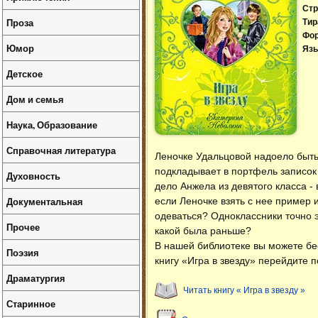
Стр
Проза
Тир
Фо
Юмор
Язы
Детское
Дом и семья
Наука, Образование
Справочная литература
Леночке Удальцовой надоело быть 
подкладывает в портфель записок с
Духовность
дело Анжела из девятого класса - в
Документальная
если Леночке взять с нее пример 
одеваться? Одноклассники точно э
Прочее
какой была раньше?
В нашей библиотеке вы можете б
Поэзия
книгу «Игра в звезду» перейдите 
Драматургия
Читать книгу « Игра в звезду »
Старинное