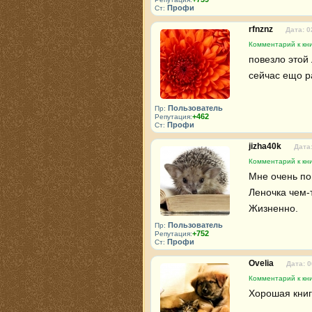
Профи
Ст:
rfnznz
Дата: 0
Комментарий к кни
повезло этой 
сейчас ещо р
Пользователь
Пр:
+462
Репутация:
Профи
Ст:
jizha40k
Дата:
Комментарий к кни
Мне очень по
Леночка чем-т
Жизненно.
Пользователь
Пр:
+752
Репутация:
Профи
Ст:
Ovelia
Дата: 0
Комментарий к кни
Хорошая книг