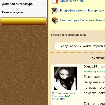
Оглавление книги
Деловая литература
Биография автора - Екатерина 
Военное дело
Книги автора - Екатерина Невол
Количество просмотров: 48411
🔐 Добавление комментариев 
Коммент
Diana.135
Дат
Комментарий к кни
Такая миленьк
Не давно в мо
поняла, что в
помогла, пока
Пользователь
Пр:
+354
Репутация:
Знаток
Ст:
Так что прочи