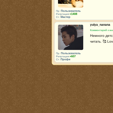
Пользователь
Пр:
+1408
Репутация:
Мастер
Ст:
yulya_nanana
Комментарий к кни
Немного детск
читать. 🥰 Lo
Пользователь
Пр:
+607
Репутация:
Профи
Ст: