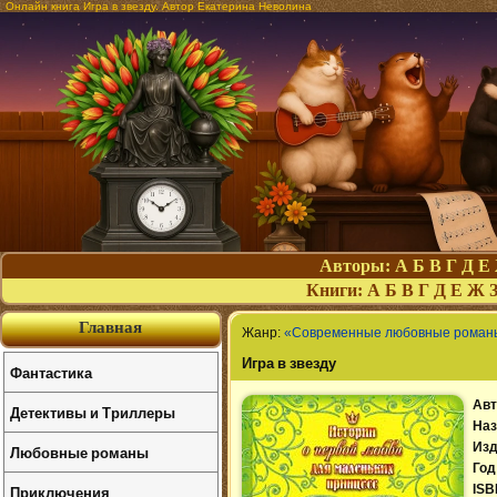
Онлайн книга Игра в звезду. Автор Екатерина Неволина
Авторы:
А
Б
В
Г
Д
Е
Книги:
А
Б
В
Г
Д
Е
Ж
Главная
Жанр:
«Современные любовные роман
Игра в звезду
Фантастика
Авт
Детективы и Триллеры
Наз
Изд
Любовные романы
Год
Приключения
ISB