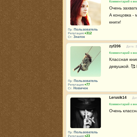
Комментарий к кни
Очень захват
А концовка - 
книги!
Пользователь
Пр:
+312
Репутация:
Знаток
Ст:
zyf206
Дата: 
Комментарий к кни
Классная кни
девушкой. 🥰
Пользователь
Пр:
+77
Репутация:
Новичок
Ст:
Lerusik14
Дат
Комментарий к кни
Очень классн
Пользователь
Пр:
+23
Репутация: