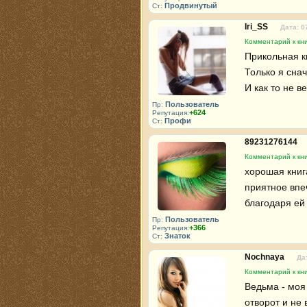
Продвинутый
Ст:
Iri_SS
Дата: 0
Комментарий к кни
Прикольная кн
Только я снач
И как то не в
Пользователь
Пр:
+624
Репутация:
Профи
Ст:
89231276144
Комментарий к кни
хорошая книг
приятное впеч
благодаря ей
Пользователь
Пр:
+366
Репутация:
Знаток
Ст:
Nochnaya
Да
Комментарий к кни
Ведьма - моя
отворот и не в