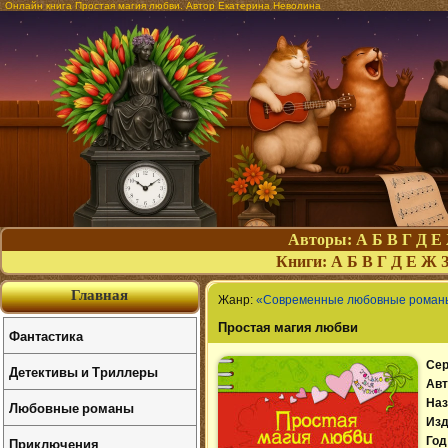
Онлайн книга Простая магия любви. Автор Екатерина Неволина
Авторы:
А
Б
В
Г
Д
Е
Книги:
А
Б
В
Г
Д
Е
Ж
Главная
Жанр:
«Современные любовные роман
Простая магия любви
Фантастика
Сер
Детективы и Триллеры
Авт
Наз
Любовные романы
Изд
Приключения
Год