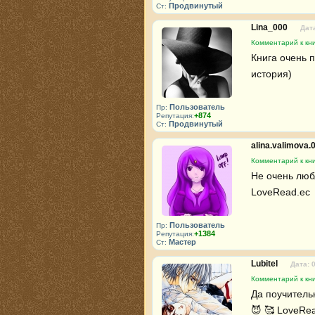
Продвинутый
Ст:
Lina_000
Дата
Комментарий к кни
Книга очень 
история)
Пользователь
Пр:
+874
Репутация:
Продвинутый
Ст:
alina.valimova.
Комментарий к кни
Не очень любл
LoveRead.ec 
Пользователь
Пр:
+1384
Репутация:
Мастер
Ст:
Lubitel
Дата: 
Комментарий к кни
Да поучитель
😈 🥰 LoveRea