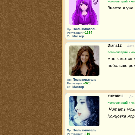
Комментарий к кни
Знаете,я уже 
Пользователь
Пр:
+1384
Репутация:
Мастер
Ст:
Diana12
Дата:
Комментарий к кни
мне кажется м
побольше ром
Пользователь
Пр:
+923
Репутация:
Мастер
Ст:
Yulchik11
Дат
Комментарий к кни
 Читать можно

Концовка но
Пользователь
Пр:
+119
Репутация: