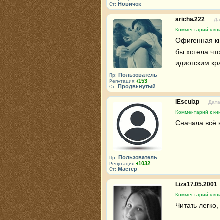
Новичок
Ст:
aricha.222
Да
Комментарий к кни
Офигенная кни
бы хотела что
идиотским кр
Пользователь
Пр:
+153
Репутация:
Продвинутый
Ст:
iEsculap
Дата
Комментарий к кни
Сначала всё 
Пользователь
Пр:
+1032
Репутация:
Мастер
Ст:
Liza17.05.2001
Комментарий к кни
Читать легко,