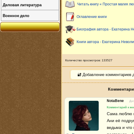
Деловая литература
Читать книгу « Простая магия лю
Военное дело
Оглавление книги
Биография автора - Екатерина 
Книги автора - Екатерина Невол
Количество просмотров: 133527
🔐 Добавление комментариев 
Комментарии
NotaBene
Дат
Комментарий к кни
Сама люблю м
Ани её подруг
ведьма и что 