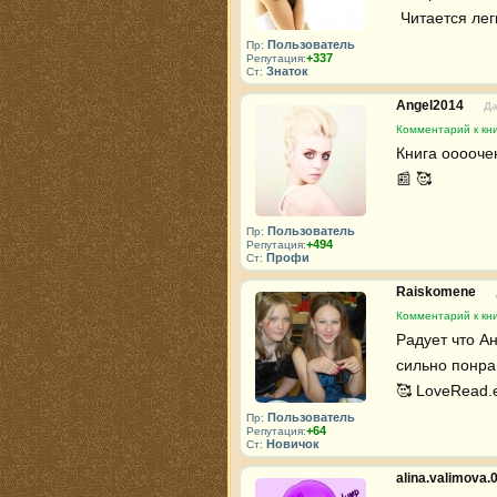
 Читается лег
Пользователь
Пр:
+337
Репутация:
Знаток
Ст:
Angel2014
Да
Комментарий к кни
Книга ооооче
📰 🥰 
Пользователь
Пр:
+494
Репутация:
Профи
Ст:
Raiskomene
Комментарий к кни
Радует что Ан
сильно понрав
🥰 LoveRead.
Пользователь
Пр:
+64
Репутация:
Новичок
Ст:
alina.valimova.