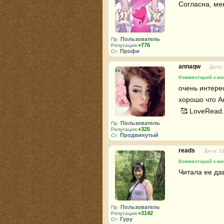
Согласна, мен
Пользователь
Пр:
+776
Репутация:
Профи
Ст:
annaqw
Дата:
Комментарий к кни
очень интере
хорошо что Ан
 🥰 LoveRead.
Пользователь
Пр:
+325
Репутация:
Продвинутый
Ст:
reads
Дата: 1
Комментарий к кни
Читала ее дав
Пользователь
Пр:
+3142
Репутация:
Гуру
Ст: