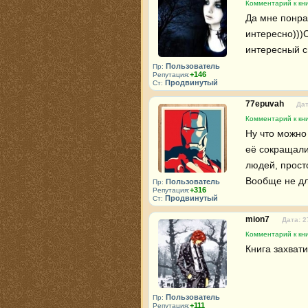
Комментарий к кни
Да мне понрав
интересно)))С
интересный с
Пользователь
Пр:
+146
Репутация:
Продвинутый
Ст:
77epuvah
Дат
Комментарий к кни
Ну что можно 
её сокращали.
людей, просто
Вообще не для
Пользователь
Пр:
+316
Репутация:
Продвинутый
Ст:
mion7
Дата: 2
Комментарий к кни
Книга захвати
Пользователь
Пр:
+111
Репутация: