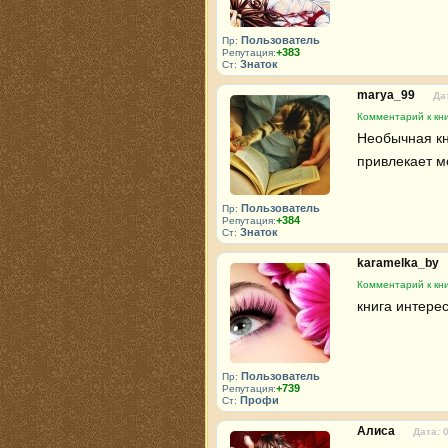
Пользователь
Пр:
+383
Репутация:
Знаток
Ст:
marya_99
Да
Комментарий к кни
Необычная кни
привлекает мо
Пользователь
Пр:
+384
Репутация:
Знаток
Ст:
karamelka_by
Комментарий к кни
книга интере
Пользователь
Пр:
+739
Репутация:
Профи
Ст:
Алиса
Дата: 