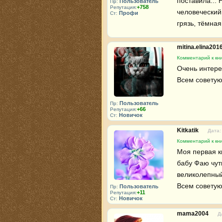
поставила... 
Пользователь
Пр:
+758
Репутация:
человеческий 
Профи
Ст:
грязь, тёмна
mitina.elina201
Комментарий к кни
Очень интерес
Всем советую
Пользователь
Пр:
+66
Репутация:
Новичок
Ст:
Kitkatik
Дата:
Комментарий к кни
Моя первая к
бабу Фаю чуть
великолепный 
Всем советую
Пользователь
Пр:
+11
Репутация:
Новичок
Ст:
mama2004
Д