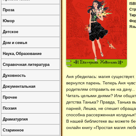
ISB
Проза
Стр
Тир
Юмор
Фо
Язы
Детское
Дом и семья
Наука, Образование
Справочная литература
Духовность
Аня убедилась: магия существует
вернулся парень. Теперь Аня чувс
Документальная
родителям отправить ее на дачу..
Читать целыми днями? Или общать
Прочее
детства Танька? Правда, Танька в
Поэзия
парней, Лешка, не спешит обращат
способна рассерженная колдунья!
Драматургия
В нашей библиотеке вы можете б
онлайн книгу «Простая магия люб
Старинное