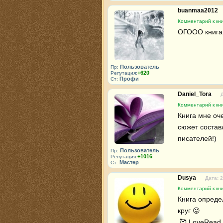
buanmaa2012
Комментарий к кни
ОГООО книга 
Пользователь
Пр:
+620
Репутация:
Профи
Ст:
Daniel_Tora
Комментарий к кни
Книга мне оч
сюжет составл
писателей!)
Пользователь
Пр:
+1016
Репутация:
Мастер
Ст:
Dusya
Дата: 2
Комментарий к кни
Книга опреде
круг 😛 

 🥰 LoveRead.