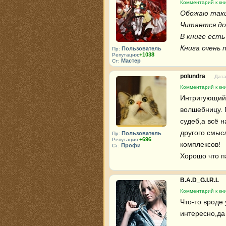
Комментарий к кни
Обожаю такие
Читается дов
В книге есть 
Книга очень п
Пользователь
Пр:
+1038
Репутация:
Мастер
Ст:
polundra
Дата
Комментарий к кни
Интригующий с
волшебницу. 
судеб,а всё н
другого смысл
Пользователь
Пр:
+696
Репутация:
комплексов!

Профи
Ст:
Хорошо что п
B.A.D_G.I.R.L
Комментарий к кни
Что-то вроде 
интересно,да