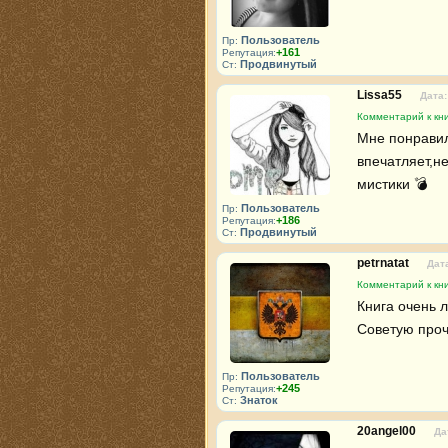
Пользователь
Пр:
+161
Репутация:
Продвинутый
Ст:
Lissa55
Дата:
Комментарий к кни
Мне понравил
впечатляет,не
мистики 💣 
Пользователь
Пр:
+186
Репутация:
Продвинутый
Ст:
petrnatat
Дата
Комментарий к кни
Книга очень 
Советую проч
Пользователь
Пр:
+245
Репутация:
Знаток
Ст:
20angel00
Да