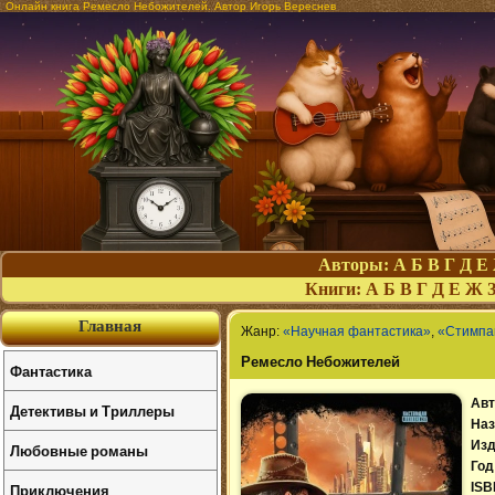
Онлайн книга Ремесло Небожителей. Автор Игорь Вереснев
Авторы:
А
Б
В
Г
Д
Е
Книги:
А
Б
В
Г
Д
Е
Ж
Главная
Жанр:
«Научная фантастика»
,
«Стимпа
Ремесло Небожителей
Фантастика
Авт
Детективы и Триллеры
Наз
Изд
Любовные романы
Год
Приключения
ISB