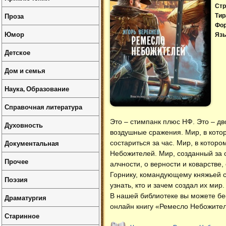
Стр
Проза
Тир
Фо
Юмор
Язы
Детское
Дом и семья
Наука, Образование
Справочная литература
Это – стимпанк плюс НФ. Это – дв
Духовность
воздушные сражения. Мир, в кото
Документальная
состариться за час. Мир, в котор
Небожителей. Мир, созданный за 
Прочее
алчности, о верности и коварстве
Горнику, командующему княжьей с
Поэзия
узнать, кто и зачем создал их мир
В нашей библиотеке вы можете б
Драматургия
онлайн книгу «Ремесло Небожител
Старинное