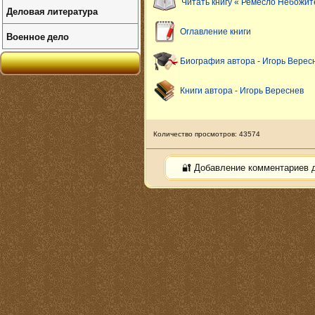
Читать книгу « Ремесло Небожит
Деловая литература
Оглавление книги
Военное дело
Биография автора - Игорь Верес
Книги автора - Игорь Вереснев
Количество просмотров: 43574
🔐 Добавление комментариев 