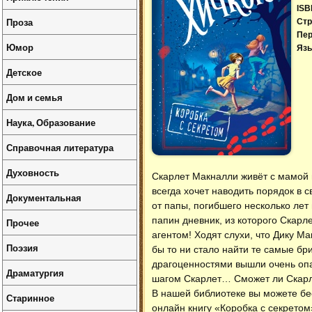
ISB
Проза
Стр
Пер
Юмор
Язы
Детское
Дом и семья
Наука, Образование
Справочная литература
Духовность
Скарлет Макналли живёт с мамой 
всегда хочет наводить порядок в с
Документальная
от папы, погибшего несколько лет
папин дневник, из которого Скарл
Прочее
агентом! Ходят слухи, что Дику М
Поэзия
бы то ни стало найти те самые бри
драгоценностями вышли очень опа
Драматургия
шагом Скарлет… Сможет ли Скарле
В нашей библиотеке вы можете б
Старинное
онлайн книгу «Коробка с секретом