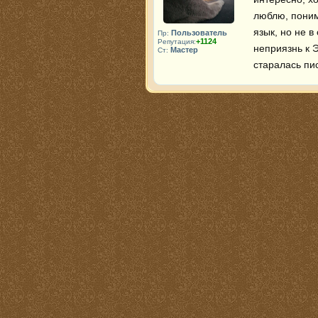
люблю, поним
язык, но не в
Пользователь
Пр:
+1124
Репутация:
неприязнь к 
Мастер
Ст:
старалась пис