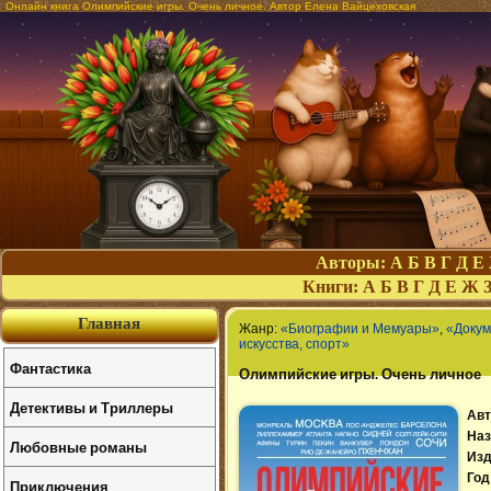
Онлайн книга Олимпийские игры. Очень личное. Автор Елена Вайцеховская
Авторы:
А
Б
В
Г
Д
Е
Книги:
А
Б
В
Г
Д
Е
Ж
Главная
Жанр:
«Биографии и Мемуары»
,
«Докум
искусства, спорт»
Фантастика
Олимпийские игры. Очень личное
Детективы и Триллеры
Авт
Наз
Любовные романы
Изд
Год
Приключения