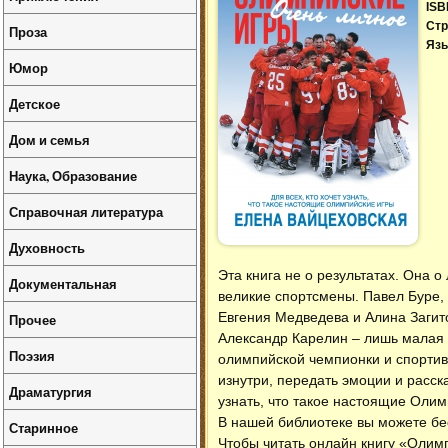
ISB
Стр
Проза
Язы
Юмор
Детское
Дом и семья
Наука, Образование
Справочная литература
Духовность
Эта книга не о результатах. Она 
Документальная
великие спортсмены. Павел Буре,
Евгения Медведева и Алина Загит
Прочее
Александр Карелин – лишь малая 
Поэзия
олимпийской чемпионки и спортив
изнутри, передать эмоции и расск
Драматургия
узнать, что такое настоящие Олим
В нашей библиотеке вы можете б
Старинное
Чтобы читать онлайн книгу «Олим