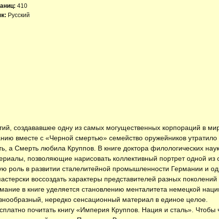
аниц:
410
к:
Русский
ий, создававшее одну из самых могущественных корпораций в мире
анию вместе с «Черной смертью» семейство оружейников утратило 
ть, а Смерть любила Круппов. В книге доктора филологических нау
ериалы, позволяющие нарисовать коллективный портрет одной из
ую роль в развитии сталелитейной промышленности Германии и о
 мастерски воссоздать характеры представителей разных поколени
мание в книге уделяется становлению менталитета немецкой нации
азнообразный, нередко сенсационный материал в единое целое.
есплатно
почитать книгу «Империя Круппов. Нация и сталь»
. Чтобы