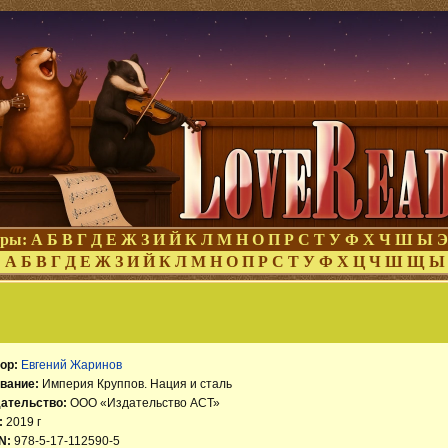
оры:
А
Б
В
Г
Д
Е
Ж
З
И
Й
К
Л
М
Н
О
П
Р
С
Т
У
Ф
Х
Ч
Ш
Ы
Э
:
А
Б
В
Г
Д
Е
Ж
З
И
Й
К
Л
М
Н
О
П
Р
С
Т
У
Ф
Х
Ц
Ч
Ш
Щ
Ы
ор:
Евгений Жаринов
вание:
Империя Круппов. Нация и сталь
ательство:
ООО «Издательство АСТ»
:
2019 г
N:
978-5-17-112590-5