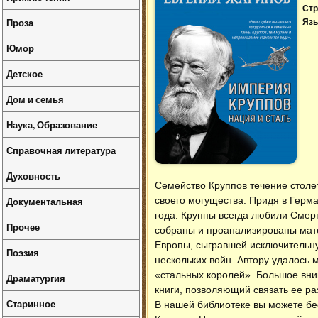
Стр
Проза
Язы
Юмор
Детское
Дом и семья
Наука, Образование
Справочная литература
Духовность
Семейство Круппов течение столет
Документальная
своего могущества. Придя в Герм
года. Круппы всегда любили Смер
Прочее
собраны и проанализированы мат
Европы, сыгравшей исключительн
Поэзия
нескольких войн. Автору удалось
«стальных королей». Большое вни
Драматургия
книги, позволяющий связать ее р
Старинное
В нашей библиотеке вы можете б