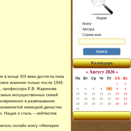
Ищем:
Книгу
Автора
Серию книг
Календарь
« Август 2026 »
 в конце XIX века достигла пика
Пн
Вт
Ср
Чт
Пт
Сб
Вс
свое влияние только после 1945
1
2
к, профессора Е.В. Жаринова
3
4
5
6
7
8
9
10
11
12
13
14
15
16
 самых могущественных семей
17
18
19
20
21
22
23
дновременно в развязывании
24
25
26
27
28
29
30
й знаменитой немецкой династии
31
. Нация и сталь – лейтмотив
 читать онлайн книгу «Империя