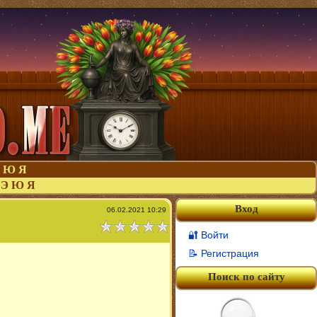
Ю
Я
Э
Ю
Я
Вход
06.02.2021 10:29
🔐 Войти
📝 Регистрация
Поиск по сайту