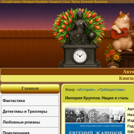
Онлайн книга Империя Круппов. Нация и сталь. Автор Евгений Жаринов
Авт
Книги
Главная
Жанр:
«История»
,
«Публицистика»
Империя Круппов. Нация и сталь
Фантастика
Авт
Детективы и Триллеры
Наз
Изд
Любовные романы
Год
Приключения
ISB