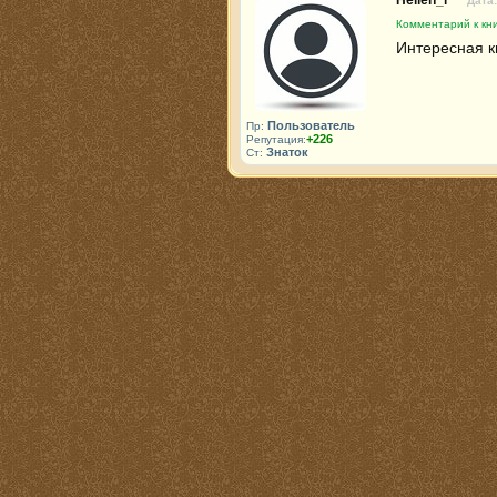
Hellen_l
Дата:
Комментарий к кни
Интересная к
Пользователь
Пр:
+226
Репутация:
Знаток
Ст: