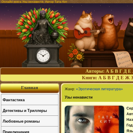
Онлайн книга Узы ненависти. Автор Тата Кит
Авторы:
А
Б
В
Г
Д
Е
Книги:
А
Б
В
Г
Д
Е
Ж
Главная
Жанр:
«Эротическая литература»
Узы ненависти
Фантастика
Сер
Детективы и Триллеры
Авт
Наз
Любовные романы
Год
Приключения
Язы