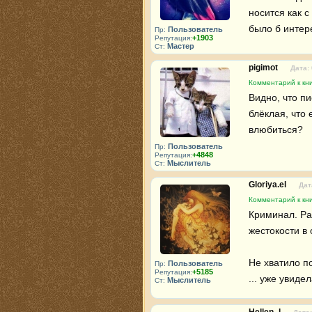
носится как 
было б интер
Пользователь
Пр:
+1903
Репутация:
Мастер
Ст:
pigimot
Дата:
Комментарий к кни
Видно, что п
блёклая, что 
влюбиться?
Пользователь
Пр:
+4848
Репутация:
Мыслитель
Ст:
Gloriya.el
Дат
Комментарий к кни
Криминал. Ра
жестокости в 
Не хватило п
Пользователь
Пр:
+5185
Репутация:
... уже увиде
Мыслитель
Ст: