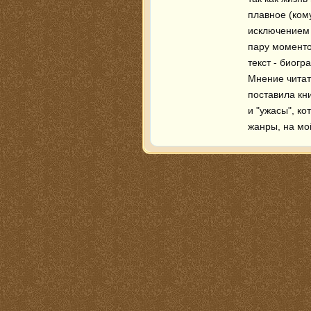
плавное (ком
исключением 
пару моменто
текст - биогр
Мнение читате
поставила кни
и "ужасы", ко
жанры, на мой