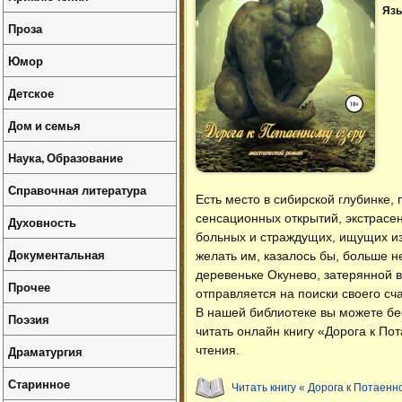
Язы
Проза
Юмор
Детское
Дом и семья
Наука, Образование
Справочная литература
Есть место в сибирской глубинке
сенсационных открытий, экстрасен
Духовность
больных и страждущих, ищущих изба
Документальная
желать им, казалось бы, больше н
деревеньке Окунево, затерянной 
Прочее
отправляется на поиски своего сча
В нашей библиотеке вы можете б
Поэзия
читать онлайн книгу «Дорога к По
Драматургия
чтения.
Старинное
Читать книгу « Дорога к Потаенн