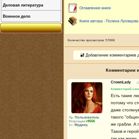
Деловая литература
Оглавление книги
Военное дело
Книги автора - Полина Луговцова
Количество просмотров: 57669
🔐 Добавление комментариев 
Комментарии к
CrownLady
Д
Комментарий к кни
Есть такие л
потому что ст
даже столкну
такого "общен
Пользователь
Пр:
+9556
Репутация:
же грабли. А 
Мудрец
Ст:
Таков и геро
так как жизнь