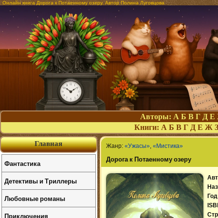
Онлайн книга Дорога к Потаенному озеру. Автор Полина Луговцова
Авторы:
А
Б
В
Г
Д
Е
Книги:
А
Б
В
Г
Д
Е
Ж
Главная
Жанр:
«Ужасы»
,
«Мистика»
Дорога к Потаенному озеру
Фантастика
Авт
Детективы и Триллеры
Наз
Год
Любовные романы
ISB
Приключения
Стр