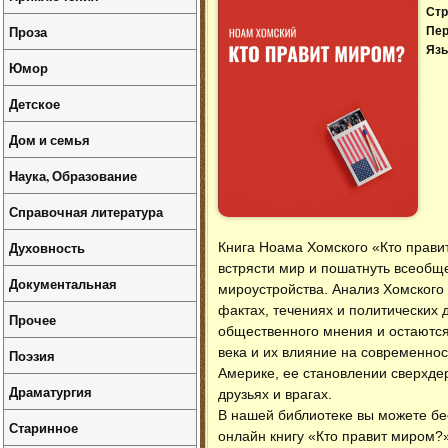
Стр
Проза
Пер
Язы
Юмор
Детское
Дом и семья
Наука, Образование
Справочная литература
Духовность
Книга Ноама Хомского «Кто прави
встрясти мир и пошатнуть всеобщ
Документальная
мироустройства. Анализ Хомского
фактах, течениях и политических 
Прочее
общественного мнения и остаются
века и их влияние на современнос
Поэзия
Америке, ее становлении сверхде
Драматургия
друзьях и врагах.
В нашей библиотеке вы можете б
Старинное
онлайн книгу «Кто правит миром?»