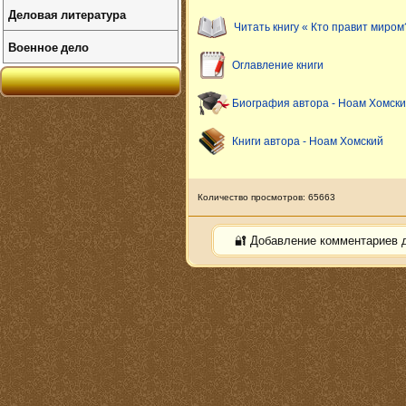
Деловая литература
Читать книгу « Кто правит миром
Военное дело
Оглавление книги
Биография автора - Ноам Хомск
Книги автора - Ноам Хомский
Количество просмотров: 65663
🔐 Добавление комментариев 