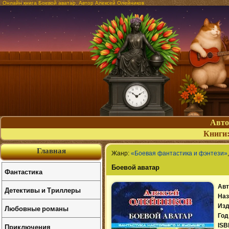
Онлайн книга Боевой аватар. Автор Алексей Олейников
Авт
Книги
Главная
Жанр:
«Боевая фантастика и фэнтези»
Боевой аватар
Фантастика
Авт
Детективы и Триллеры
Наз
Изд
Любовные романы
Год
Приключения
ISB