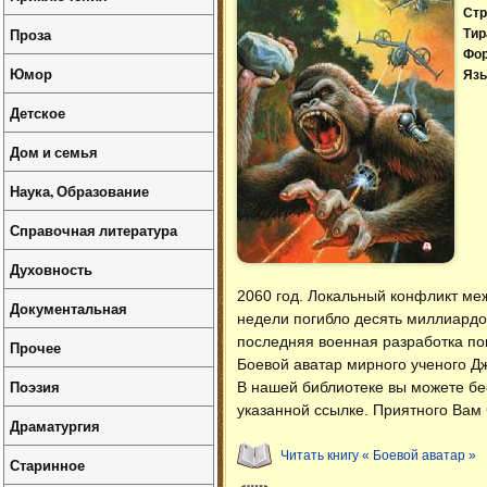
Стр
Проза
Тир
Фо
Юмор
Язы
Детское
Дом и семья
Наука, Образование
Справочная литература
Духовность
2060 год. Локальный конфликт ме
Документальная
недели погибло десять миллиардо
последняя военная разработка по
Прочее
Боевой аватар мирного ученого Д
Поэзия
В нашей библиотеке вы можете б
указанной ссылке. Приятного Вам 
Драматургия
Читать книгу « Боевой аватар »
Старинное