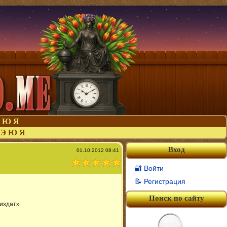
Ю
Я
Э
Ю
Я
Вход
01.10.2012 08:41
🔐 Войти
📝 Регистрация
Поиск по сайту
издат»