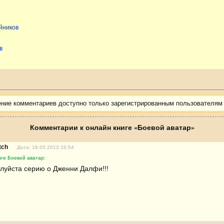
йников
в
ение комментариев доступно только зарегистрированным пользователям
Комментарии к онлайн книге «Боевой аватар»
tch
Дата: 18.05.2013 10:54
ге Боевой аватар:
луйста серию о Дженни Далфи!!!