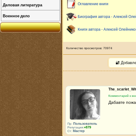
Деловая литература
Оглавление книги
Военное дело
Биография автора - Алексей Оле
Книги автора - Алексей Олейнико
Количество просмотров: 70974
🔐 Добавл
The_scarlet_Wi
Комментарий к кни
Дабавте пожа
Пользователь
Пр:
+879
Репутация:
Мастер
Ст: