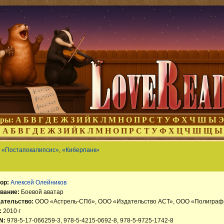
оры:
А
Б
В
Г
Д
Е
Ж
З
И
Й
К
Л
М
Н
О
П
Р
С
Т
У
Ф
Х
Ч
Ш
Ы
Э
:
А
Б
В
Г
Д
Е
Ж
З
И
Й
К
Л
М
Н
О
П
Р
С
Т
У
Ф
Х
Ц
Ч
Ш
Щ
Ы
,
«Постапокалипсис»
,
«Киберпанк»
ор:
Алексей Олейников
вание:
Боевой аватар
ательство:
ООО «Астрель-СПб», ООО «Издательство АСТ», ООО «Полиграф
:
2010 г
N:
978-5-17-066259-3, 978-5-4215-0692-8, 978-5-9725-1742-8