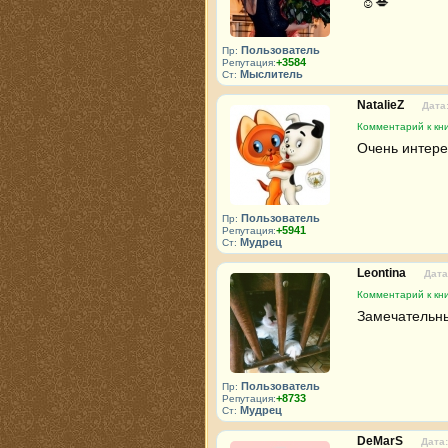
 ☺️💋 
Пользователь
Пр:
+3584
Репутация:
Мыслитель
Ст:
NatalieZ
Дата:
Комментарий к кн
Очень интере
Пользователь
Пр:
+5941
Репутация:
Мудрец
Ст:
Leontina
Дата
Комментарий к кн
Замечательны
Пользователь
Пр:
+8733
Репутация:
Мудрец
Ст:
DeMarS
Дата: