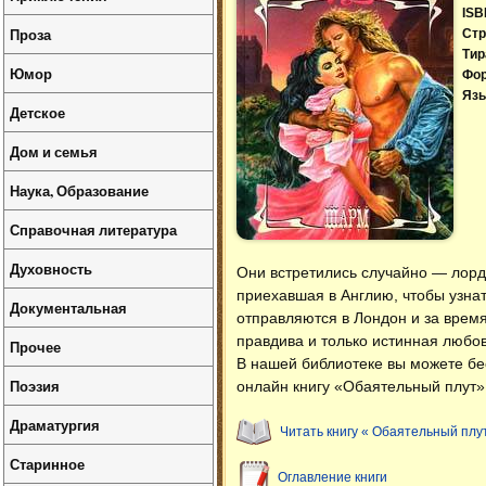
ISB
Проза
Стр
Тир
Юмор
Фо
Язы
Детское
Дом и семья
Наука, Образование
Справочная литература
Духовность
Они встретились случайно — лорд
приехавшая в Англию, чтобы узна
Документальная
отправляются в Лондон и за время
правдива и только истинная любов
Прочее
В нашей библиотеке вы можете б
Поэзия
онлайн книгу «Обаятельный плут»
Драматургия
Читать книгу « Обаятельный плу
Старинное
Оглавление книги