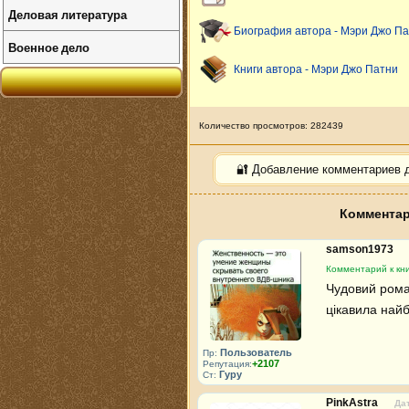
Деловая литература
Биография автора - Мэри Джо П
Военное дело
Книги автора - Мэри Джо Патни
Количество просмотров: 282439
🔐 Добавление комментариев 
Комментар
samson1973
Комментарий к кн
Чудовий роман
цікавила найб
Пользователь
Пр:
+2107
Репутация:
Гуру
Ст:
PinkAstra
Дат