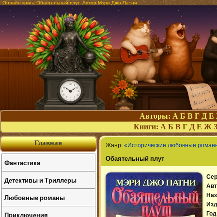
Онлайн книга Обаятельный плут. Автор Мэри Джо Патни
Авторы:
А
Б
В
Г
Д
Е
Книги:
А
Б
В
Г
Д
Е
Ж
Главная
Жанр:
«Исторические любовные роман
Обаятельный плут
Фантастика
Сер
Детективы и Триллеры
Авт
Наз
Любовные романы
Изд
Приключения
Год