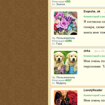
+353
Репутация:
Знаток
Ст:
Evgesha_ok
Комментарий к кн
Я согласна с
гонера, сюжет
книга мне то
Пользователь
Пр:
+2265
Репутация:
Гуру
Ст:
zirka
Дата: 06
Комментарий к кн
Мне очень по
персонажи. Т
Пользователь
Пр:
+6117
Репутация:
Мудрец
Ст:
LovelyReader
Комментарий к кн
Мне очень по