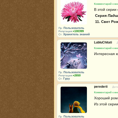
Комментарий к кн
В этой серии 
Серия 
Падш
11. Свет Ро
Пользователь
Пр:
+100399
Репутация:
Хранитель знаний
Ст:
LubluChitati
Комментарий к кн
Интересная к
Пользователь
Пр:
+2650
Репутация:
Гуру
Ст:
perederii
Дата
Комментарий к кн
Хороший роман
Из этой сери
Пользователь
Пр: