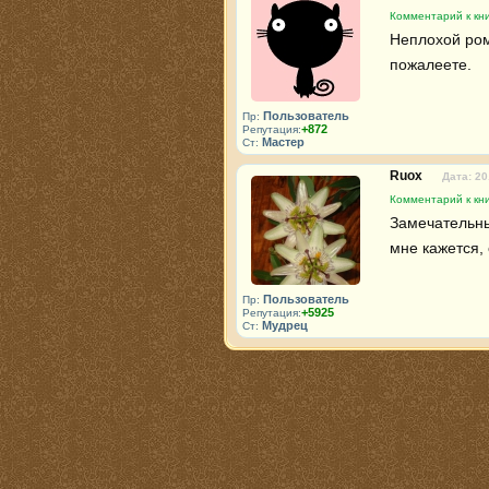
Комментарий к кн
Неплохой ром
пожалеете.
Пользователь
Пр:
+872
Репутация:
Мастер
Ст:
Ruox
Дата: 20
Комментарий к кн
Замечательный
мне кажется, 
Пользователь
Пр:
+5925
Репутация:
Мудрец
Ст: