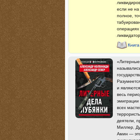
ликвидиров
если не на
полное, то
табуирован
операциях
ликвидатор
Книга
«Литерные»
назывались
государств
Разумеетс
и являются
весь пери
эмиграции
всех масте
террористы
деятели, п
Миллер, Ду
Амин — это