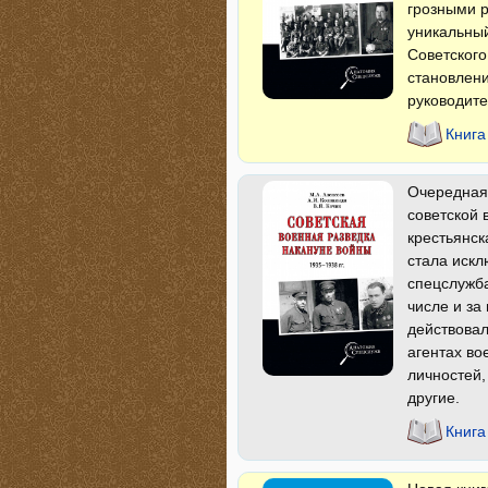
грозными р
уникальный
Советского
становлени
руководите
Книга
Очередная 
советской 
крестьянск
стала искл
спецслужба
числе и за
действовал
агентах во
личностей,
другие.
Книга