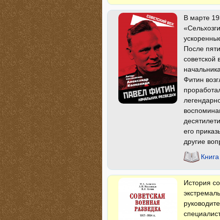
В марте 19
«Сельхозги
ускоренные
После пят
советской 
начальника
Фитин возг
проработал
легендарно
воспоминан
десятилети
его приказ
другие воп
Книга
История со
экстремал
руководите
специалис