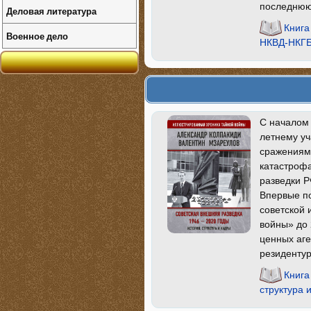
последнюю
Деловая литература
Книга
Военное дело
НКВД-НКГБ 
С началом 
летнему уч
сражениям
катастроф
разведки Р
Впервые по
советской 
войны» до 
ценных аге
резидентур
Книга
структура 