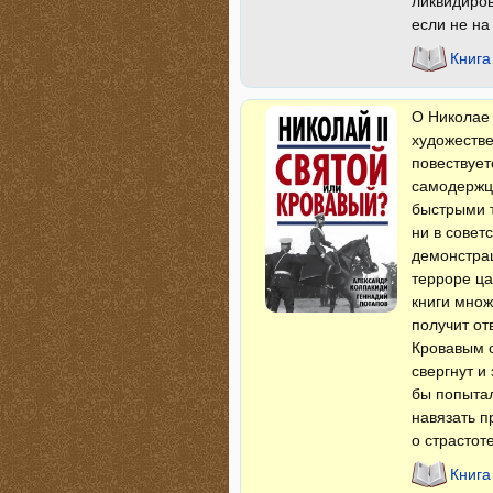
ликвидиров
если не на
Книга
О Николае 
художестве
повествует
самодержца
быстрыми т
ни в совет
демонстрац
терроре ца
книги множ
получит от
Кровавым 
свергнут и
бы попытал
навязать п
о страсто
Книга