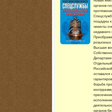
Новая книг
ор­ганов г
протяжении
Спецслужбы
пощадны к 
чеки­сты о
недавнего 
Преображен
розыскных 
Высшая во
Собственно
Департамен
Отдель­ный
Российской
оставался
гарантиро
борьба про
контрразве
пресечени
исполнени
деятельнос
органов бе