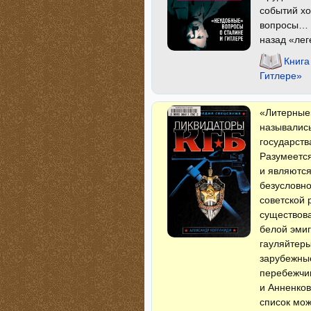
событий хо
вопросы… 
назад «лег
Книга
Гитлере»
«Литерные»
назывались
государств
Разумеетс
и являются
безусловно
советской 
существов
белой эмиг
гауляйтеры
зарубежные
перебежчик
и Анненков
список мож