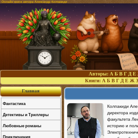
Онлайн книги автора Александр Колпакиди
Авторы:
А
Б
В
Г
Д
Е
Книги:
А
Б
В
Г
Д
Е
Ж
Главная
Фантастика
Колпакиди Алек
директора изда
Детективы и Триллеры
факультета Ле
Любовные романы
историю и поли
Электротехниче
Приключения