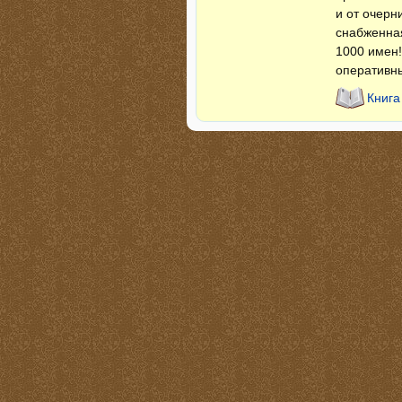
и от очерн
снабженна
1000 имен!
опера­тивн
Книга