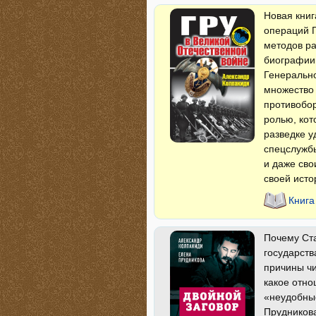
Новая книг
операций Г
методов ра
биографии 
Генерально
множество 
противобор
ролью, кот
разведке у
спецслужбы
и даже сво
своей исто
Книга
Почему Ста
государств
причины чи
какое отно
«неудобны
Прудникова