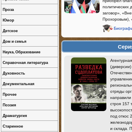
приобрел благ
политических д
Проза
заговор», «Вн
Прохоровым), 
Юмор
Биографи
Детское
Дом и семья
Сери
Наука, Образование
Агентурная
Справочная литература
(диверсии)
Духовность
Отечестве
управлени
Документальная
региональн
отряды орг
Прочее
направили
строя 157 
Поэзия
высокопост
Драматургия
под откос 
железнодо
Старинное
и склада. 