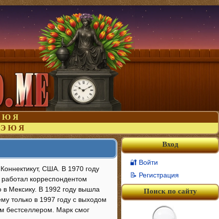
Ю
Я
Э
Ю
Я
Вход
🔐 Войти
Коннектикут, США. В 1970 году
📝 Регистрация
х работал корреспондентом
 в Мексику. В 1992 году вышла
Поиск по сайту
ему только в 1997 году с выходом
м бестселлером. Марк смог