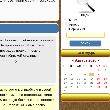
ели свет книги о соли и устрицах.
Ищем:
Книгу
Автора
Серию книг
рет Гаваны с любовью и знанием
На протяжении 30 лет часто
щие здесь драматические
Календарь
рии кубинской столицы и
« Август 2026 »
тья городу.
Пн
Вт
Ср
Чт
Пт
Сб
Вс
1
2
3
4
5
6
7
8
9
10
11
12
13
14
15
16
17
18
19
20
21
22
23
24
25
26
27
28
29
30
а, которую мы пробуем в своей
31
 Многие мифы о сотворении мира
ился, когда богиня женственности
ашей галактики. Само слово