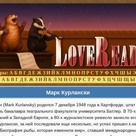
оры:
А
Б
В
Г
Д
Е
Ж
З
И
Й
К
Л
М
Н
О
П
Р
С
Т
У
Ф
Х
Ч
Ш
Ы
Э
:
А
Б
В
Г
Д
Е
Ж
З
И
Й
К
Л
М
Н
О
П
Р
С
Т
У
Ф
Х
Ц
Ч
Ш
Щ
Ы
Марк Курлански
 (Mark Kurlansky) родился 7 декабря 1948 года в Хартфорде, штат 
нь бакалавра театрального факультета университета Батлер. В 70-
ний в Западной Европе, в 80-х журналистское ремесло занесло его
урлански, за ней последовали еще несколько, но успех пришел к н
. Биография рыбы, которая изменила мир», ставшей международны