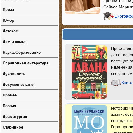
проявить свой 
Сейчас Марк ж
Проза
Биографи
Юмор
Детское
Дом и семья
Прославлен
Наука, Образование
дела, осно
посещая эт
Справочная литература
изменения.
Духовность
связанным 
Книга
Документальная
Прочее
Поэзия
Историю че
жизни, ост
Драматургия
восходят к
Старинное
Гера проли