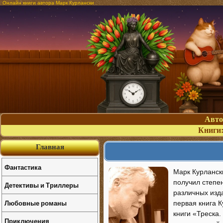
Онлайн книги автора Марк Курлански
Авт
Книги
Главная
Фантастика
Марк Курлански
получил степе
Детективы и Триллеры
различных изда
Любовные романы
первая книга К
книги «Треска
Приключения