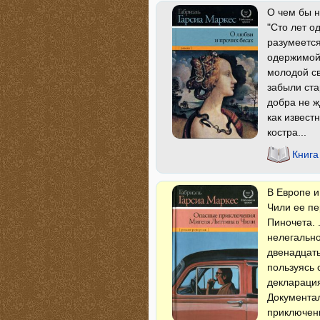
О чем бы н
"Сто лет о
разумеется
одержимой 
молодой с
забыли ста
добра не ж
как извест
костра...
Книга
В Европе и
Чили ее пе
Пиночета. 
нелегально
двенадцать
пользуясь 
декларация
Документа
приключени