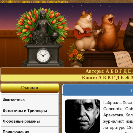
Онлайн книги автора Габриэль Гарсиа Маркес
Авторы:
А
Б
В
Г
Д
Е
Книги:
А
Б
В
Г
Д
Е
Ж
Главная
Фантастика
Габриэль Хосе 
Concordia "Gabo
Детективы и Триллеры
Аракатака, Ко
Любовные романы
журналист, из
литературе 19
Приключения