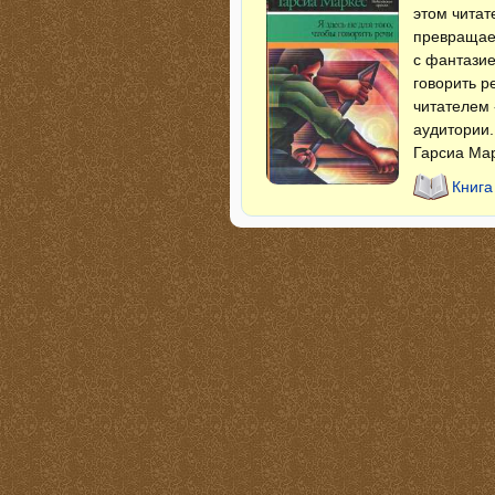
этом читат
превращает
с фантазие
говорить р
читателем 
аудитории.
Гарсиа Мар
Книга