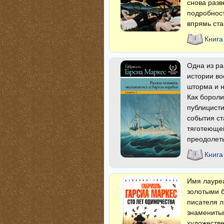
снова разв
подробност
впрямь ста
Книга
Одна из ра
истории во
шторма и н
Как бороли
публицисти
события ст
тяготеющей
преодолеть
Книга
Имя лауре
золотыми б
писателя л
знаменитый
художестве