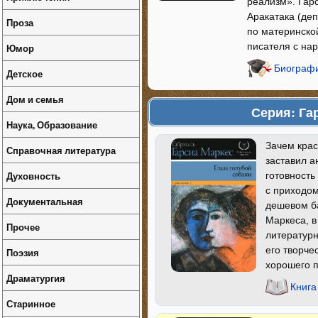
реализм». Гар
Аракатака (де
Проза
по материнско
писателя с на
Юмор
Биографи
Детское
Дом и семья
Серия: Га
Наука, Образование
Зачем крас
Справочная литература
заставил а
Духовность
готовность
с приходом
Документальная
дешевом ба
Маркеса, в
Прочее
литературн
его творче
Поэзия
хорошего п
Драматургия
Книга
Старинное