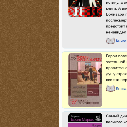
истину, а 
книги. А в
Боливара п
послесмерт
предстоит 
ненавидел
Книга
Герои пов
затеянной 
правительс
душу страх
все это пе
Книга
Самый дин
великого к