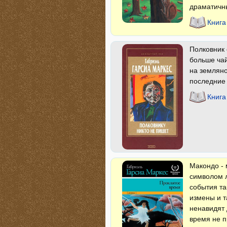
драматичны
Книга
Полковник 
больше чай
на земляно
последние
Книга
Макондо - 
символом 
события та
измены и т
ненавидят 
время не п