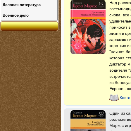
Над расска
Деловая литература
восемнадца
Военное дело
снова, все
удивительн
приносят в
жизни в це
заражают 
коротких и
"ночная ба
которая ст
диктатор м
водителя "
встречаетс
из Венесуэ
Европе - к
Книга
Один из са
реализм ве
Маркес игр