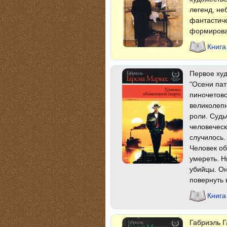
легенд, не
фантастиче
формирова
Книга
Первое ху
"Осени пат
пиночетовс
великолеп
роли. Судь
человеческ
случилось.
Человек об
умереть. Н
убийцы. Он
повернуть 
Книга
Габриэль Г