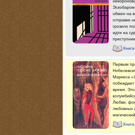
некоронова
Эскобаром
обмен на 
отправке н
грозило по
идти на сд
преступник
Книга
Первым пр
Нобелевск
Маркеса «Л
побеждает 
время. Это
колумбийск
Любви, фон
любовных и
магически
Книга