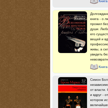
Книга
Долгожданн
книга - о 
прожил без
души. Любо
его сущест
вещей и вд
профессию.
живы, а си
увидеть бе
невозвратн
Книга
Симон Боли
независимо
от власти.
и вдруг - 
котором ис
величайшег