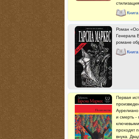
стилизация
Книга
Роман «Осе
Генерала В
романе об
Книга
Первая ист
произведен
Аурелиано 
и смерть -
ключевыми 
проходят п
внука. Два