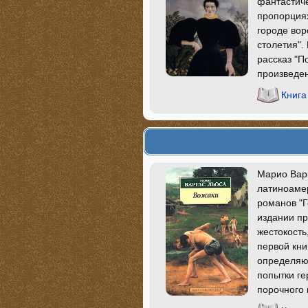
фантастиче
пропорциях
городе вор
столетия".
рассказ "П
произведе
Книг
Марио Варг
латиноамер
романов "Г
издании пр
жестокость
первой кни
определяют
попытки ге
порочного 