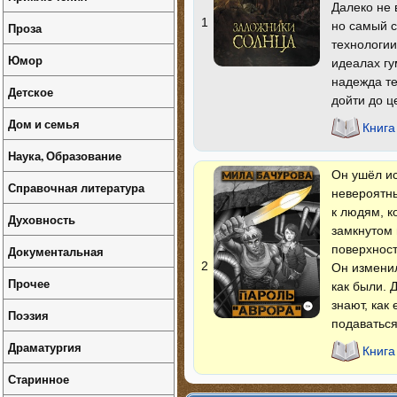
Далеко не 
1
но самый с
Проза
технологии
Юмор
идеалах гу
надежда те
Детское
дойти до ц
Дом и семья
Книга
Наука, Образование
Он ушёл ис
Справочная литература
невероятны
к людям, к
Духовность
замкнутом 
поверхност
Документальная
2
Он изменил
Прочее
как были. 
знают, как
Поэзия
подаваться
Драматургия
Книга
Старинное