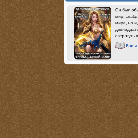
Он был обы
мир, снабд
мира, но и
двенадцать
свергнуть 
Книга