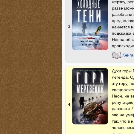
жертву, ре
разве можн
разоблачит
предположи
3
начнется н
подсказка 
Неона обви
происходит
Книга
Духи горы 
легенда. О
эту гору, 
специалис
Неон, не в
репутацию,
4
давности. 
зло не уме
так, что в
человеческ