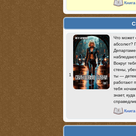
Книга
С
Что может 
абсолют? 
Департаме
наблюдают?
Вокруг теб
стены, убе
1
ты — детек
работают п
тебя ночам
знает, куд
справедлив
Книга