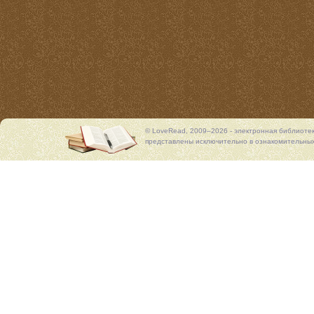
© LoveRead, 2009–2026 - электронная библиоте
представлены исключительно в ознакомительных 