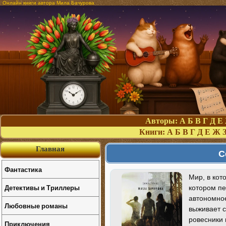
Онлайн книги автора Мила Бачурова
Авторы:
А
Б
В
Г
Д
Е
Книги:
А
Б
В
Г
Д
Е
Ж
Главная
С
Фантастика
Мир, в кот
Детективы и Триллеры
котором пе
автономное
Любовные романы
выживает с
ровесники 
Приключения