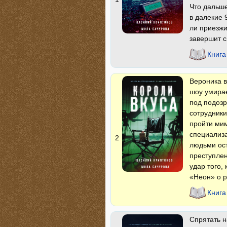
Что дальше
в далекие 
ли приезжи
завершит с
Книга
Вероника в
шоу умирае
под подозр
сотрудники
пройти мим
специализ
2
людьми ост
преступлен
удар того,
«Неон» о 
Книга
Спрятать н