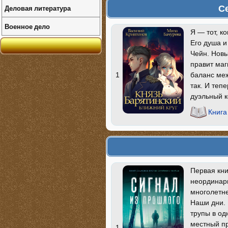
С
Деловая литература
Военное дело
Я — тот, к
Его душа 
Чейн. Новы
правит маг
баланс ме
1
так. И теп
дуэльный к
Книга
Первая кни
неординар
многолетне
Наши дни. 
трупы в од
местный п
1