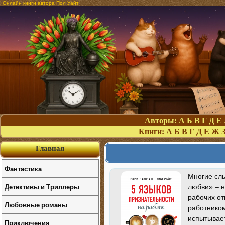
Онлайн книги автора Пол Уайт
Авторы:
А
Б
В
Г
Д
Е
Книги:
А
Б
В
Г
Д
Е
Ж
Главная
Фантастика
Многие сл
Детективы и Триллеры
любви» – н
рабочих от
Любовные романы
работником
испытывает
Приключения