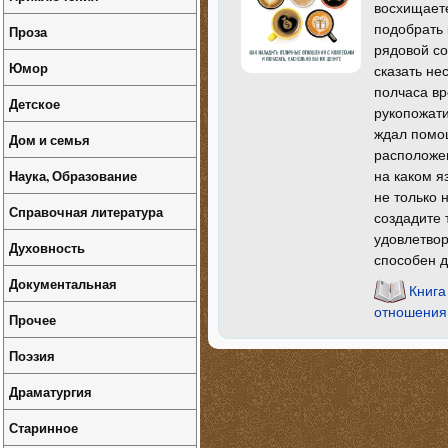
восхищаете
подобрать 
Проза
рядовой со
Юмор
сказать не
полчаса вр
Детское
рукопожати
ждал помощ
Дом и семья
расположен
Наука, Образование
на каком я
не только 
Справочная литература
создадите 
удовлетвор
Духовность
способен д
Документальная
Книга
отношения 
Прочее
Поэзия
Драматургия
Старинное