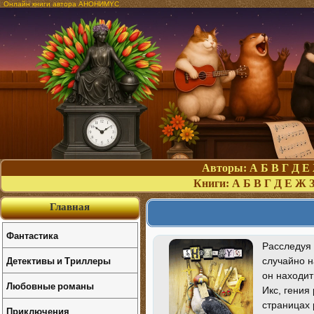
Онлайн книги автора АНОНИМYС
Авторы:
А
Б
В
Г
Д
Е
Книги:
А
Б
В
Г
Д
Е
Ж
Главная
Фантастика
Расследуя 
Детективы и Триллеры
случайно н
он находит
Любовные романы
Икс, гения
страницах 
Приключения