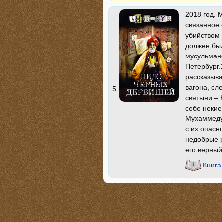
2018 год. 
связанное 
убийством 
должен был
мусульманс
Петербург.
рассказыва
вагона, сл
5
святыни – 
себе некие
Мухаммеду,
с их опасн
недобрые р
его верны
Книга