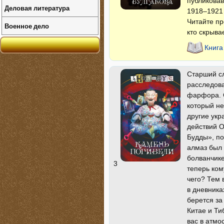
публикова
Деловая литература
1918–1921 
Читайте п
Военное дело
кто скрыва
Книга
Старший сл
расследова
фарфора. 
который не
другие укр
действий О
Будды», по
алмаз был 
болванчике
3
теперь ко
чего? Тем 
в дневника
берется за
Китае и Т
вас в атмо