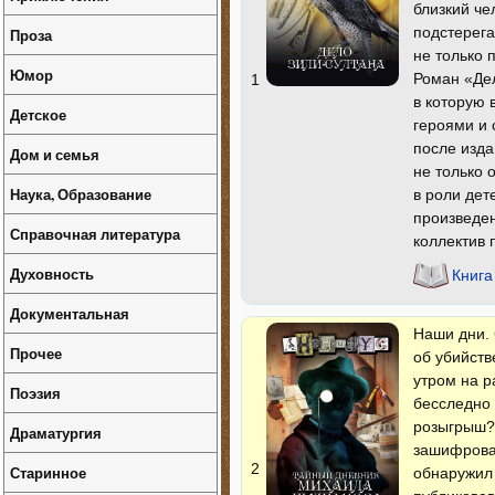
близкий че
подстерега
Проза
не только 
Юмор
Роман «Де
1
в которую 
Детское
героями и 
после изда
Дом и семья
не только 
Наука, Образование
в роли дет
произведен
Справочная литература
коллектив 
Духовность
Книга
Документальная
Наши дни. 
Прочее
об убийств
утром на р
Поэзия
бесследно 
розыгрыш? 
Драматургия
зашифрован
2
Старинное
обнаружил 