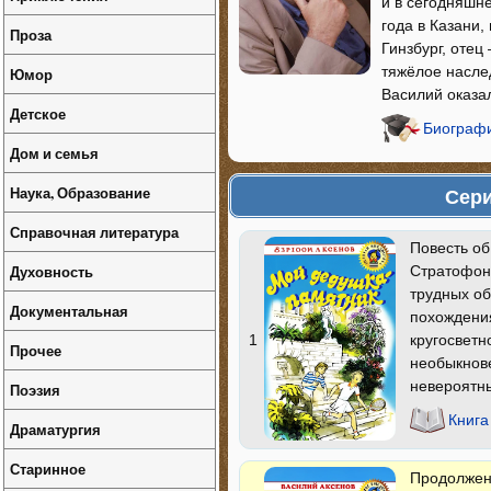
и в сегодняшне
года в Казани,
Проза
Гинзбург, отец
тяжёлое насле
Юмор
Василий оказа
Детское
Биографи
Дом и семья
Наука, Образование
Сери
Справочная литература
Повесть об
Духовность
Стратофонт
трудных об
Документальная
похождени
кругосветн
1
Прочее
необыкнове
невероятны
Поэзия
Книга
Драматургия
Старинное
Продолжен