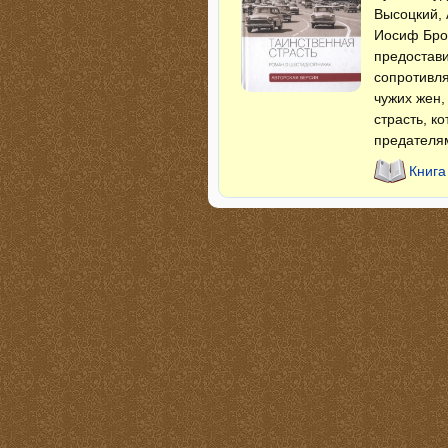
Высоцкий, 
Иосиф Брод
предостави
сопротивля
чужих жен,
страсть, к
предателя
Книга