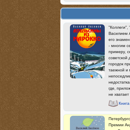
"Коллеги",
Василием А
его знамен
- многим с
примеру, с
советской 
городок пр
таежной и 
непоседли
недостатка
где, прило
не хватает
Книга
Петербургс
Премии Анд