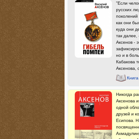
"Если чело
русских лю
поколений 
как они бы
куда они д
так далее,
Аксенов - 
зафиксиров
но и в бол
Кабакова 
Аксенова, 
Книга
Никогда ра
Аксенова и
одной обл
друзей и к
Есипова. Н
посвященны
Ахмадулину