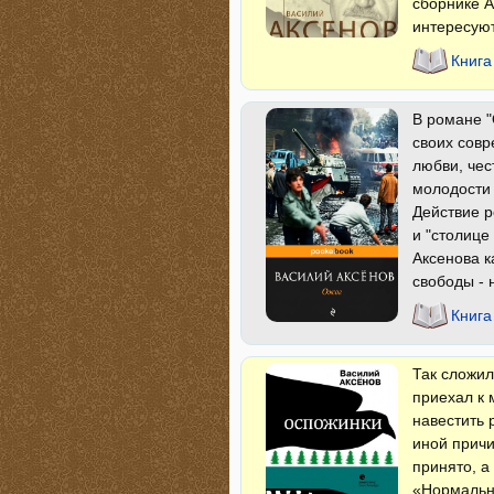
сборнике А
интересуют
Книга
В романе "
своих совр
любви, чес
молодости 
Действие р
и "столице
Аксенова к
свободы -
Книга
Так сложил
приехал к 
навестить 
иной причи
принято, а
«Нормально