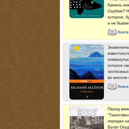
Камень ник
Сербию? Не
котором, б
и не бывае
Книга
Знаменита
известност
повернутьс
остался с
гротескных
во многом 
Книга
Перед вам
"Таинствен
передал на
Булат Окуд