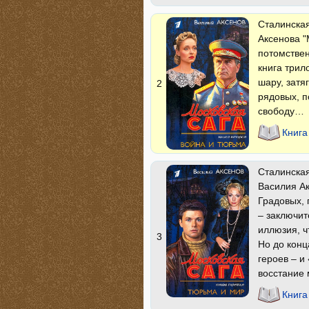
Сталинская
Аксенова "
потомствен
книга трил
шару, затя
2
рядовых, п
свободу…
Книга
Сталинская
Василия Ак
Градовых, 
– заключит
иллюзия, ч
3
Но до конц
героев – и
восстание 
Книга