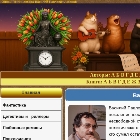
Онлайн книги автора Василий Павлович Аксёнов
Авторы:
А
Б
В
Г
Д
Е
Книги:
А
Б
В
Г
Д
Е
Ж
Главная
Ва
Фантастика
Василий Павлов
поколения шес
Детективы и Триллеры
несвободной ст
Любовные романы
политического 
кто сумел оста
Приключения