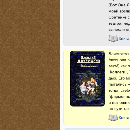
(Вот Она Л
моей возлю
Сретенке с
театра, н
вынесли ег
Книга
Блистатель
Аксенова в
века!) как
`Коллеги`,
дыр. Его м
пытались ж
тогда, стеб
`фирменный
и нынешний
по сути та
Книга