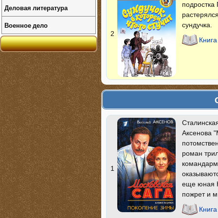
подростка 
Деловая литература
растерялся
Военное дело
сундучка.
2
Книга
Сталинская
Аксенова "
потомствен
роман трил
командарма
1
оказываютс
еще юная Н
пожрет и м
Книга