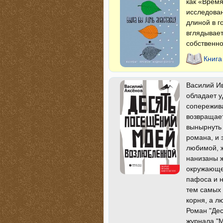
как «Время
исследован
длиной в г
вглядывает
собственно
Книга
Василий Ив
обладает у
сопережива
возвращает
вынырнуть 
романа, и 
любимой, ж
нанизаны ж
окружающег
пафоса и н
тем самых 
корня, а л
Роман "Де
журнала "М