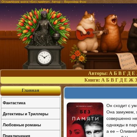
Оглавление книги «Без памяти». Автор – Вероника Фокс
Авторы:
А
Б
В
Г
Д
Е
Книги:
А
Б
В
Г
Д
Е
Ж
Главная
Фантастика
Он сходит с ум
Она замужем, 
Детективы и Триллеры
совершенно не
Любовные романы
однажды в пар
а ее – Оливией
Приключения