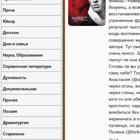
знаешь? Наверн
безумец, а воз
Проза
восстанавлива
утраченные фр
Юмор
результат чьег
Детское
когда воспоми
совершенно жу
Дом и семья
автора. Тут см
очень много. 
Наука, Образование
смогут ли они 
Справочная литература
Готовы ли вы 
саму себя? Тог
Духовность
Анастасия (@a
через огонь, в
Документальная
через стены, о
кого-то или уб
Прочее
яростного, хар
Поэзия
влюбиться без 
нервничать в о
Драматургия
пугающе, но д
Полина (@forb
Старинное