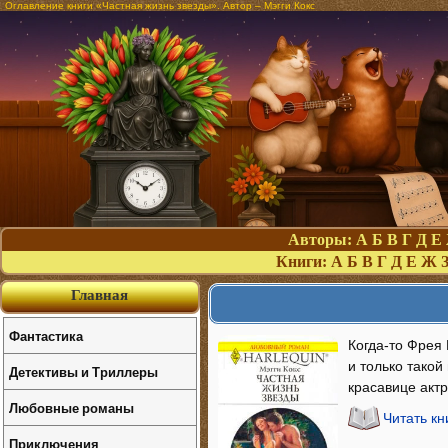
Оглавление книги «Частная жизнь звезды». Автор – Мэгги Кокс
Авторы:
А
Б
В
Г
Д
Е
Книги:
А
Б
В
Г
Д
Е
Ж
Главная
Фантастика
Когда-то Фрея
и только такой
Детективы и Триллеры
красавице акт
Любовные романы
Читать кн
Приключения