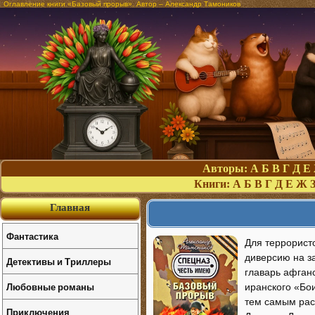
Оглавление книги «Базовый прорыв». Автор – Александр Тамоников
Авторы:
А
Б
В
Г
Д
Е
Книги:
А
Б
В
Г
Д
Е
Ж
Главная
Фантастика
Для террористо
диверсию на з
Детективы и Триллеры
главарь афган
Любовные романы
иранского «Бо
тем самым рас
Приключения