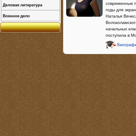
современные п
Деловая литература
годы для экра
Военное дело
Наталья Вячес
Волоколамского
начальных кла
поступила в М
Биографи