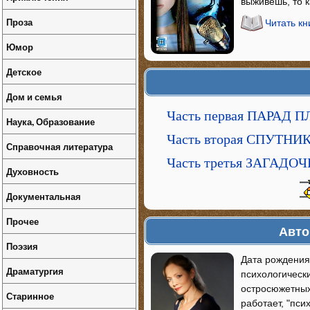
выживешь, то к
Проза
Читать к
Юмор
Детское
Дом и семья
Часть первая ПАРАД 
Наука, Образование
Часть вторая СПУТНИ
Справочная литература
Часть третья ЗАГАД
Духовность
Документальная
Прочее
Авто
Поэзия
Дата рождения
Драматургия
психологическ
остросюжетных
Старинное
работает, "пси