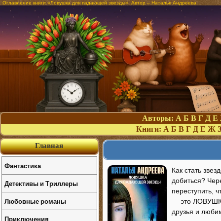
Оглавление книги «Ловушка для падающей звезды». Автор – Наталья Андреева
Авторы:
А
Б
В
Г
Д
Е
Книги:
А
Б
В
Г
Д
Е
Ж
Главная
Фантастика
Как стать зве
добиться? Чере
Детективы и Триллеры
переступить, ч
Любовные романы
— это ЛОВУШКА
друзья и любим
Приключения