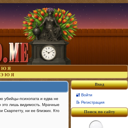
Ю
Я
Э
Ю
Я
Вход
🔐 Войти
ию убийцы-психопата и едва не
📝 Регистрация
Но это лишь видимость. Мрачные
 Скарпетту, ни ее близких. Кто
Поиск по сайту