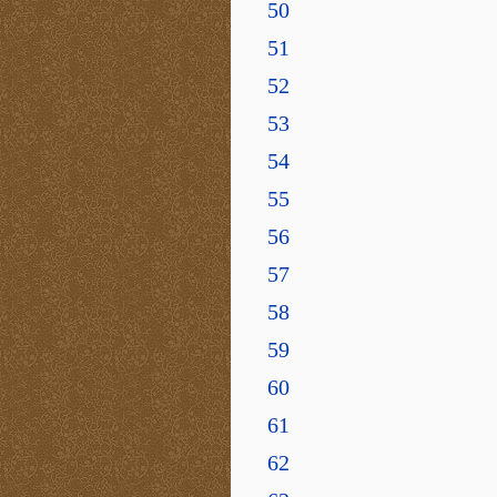
50
51
52
53
54
55
56
57
58
59
60
61
62