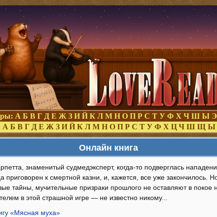
оры:
А
Б
В
Г
Д
Е
Ж
З
И
Й
К
Л
М
Н
О
П
Р
С
Т
У
Ф
Х
Ч
Ш
Ы
Э
:
А
Б
В
Г
Д
Е
Ж
З
И
Й
К
Л
М
Н
О
П
Р
С
Т
У
Ф
Х
Ц
Ч
Ш
Щ
Ы
Онлайн книга
арпетта, знаменитый судмедэксперт, когда-то подверглась нападен
а приговорен к смертной казни, и, кажется, все уже закончилось. 
вые тайны, мучительные призраки прошлого не оставляют в покое ни
елем в этой страшной игре — не известно никому...
нигу «Мясная муха»