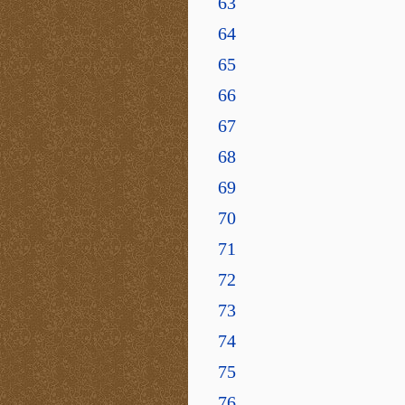
63
64
65
66
67
68
69
70
71
72
73
74
75
76