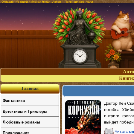
Оглавление книги «Мясная муха». Автор – Патрисия Корнуэлл
Авт
Книги
Главная
Фантастика
Доктор Кей Ск
погибла. Убийц
Детективы и Триллеры
интриги, крова
Любовные романы
выйдет победит
Читать к
Приключения