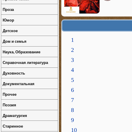
Проза
Юмор
Детское
1
Дом и семья
2
Наука, Образование
3
Справочная литература
4
Духовность
5
Документальная
6
Прочее
7
Поэзия
8
Драматургия
9
Старинное
10