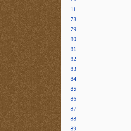
11
78
79
80
81
82
83
84
85
86
87
88
89