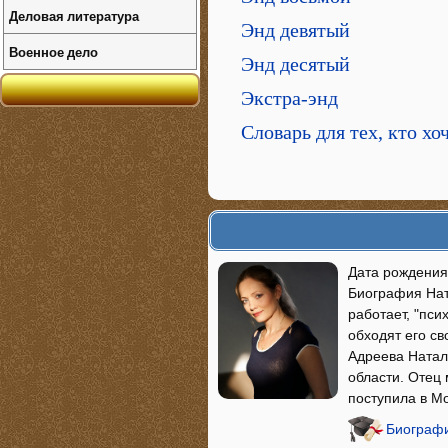
Деловая литература
Энд девятый
Военное дело
Энд десятый
Экстра-энд
Словарь для тех, кто хо
Дата рождения
Биография Нат
работает, "пси
обходят его с
Адреева Натал
области. Отец
поступила в М
Биографи