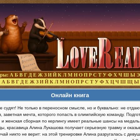
оры:
А
Б
В
Г
Д
Е
Ж
З
И
Й
К
Л
М
Н
О
П
Р
С
Т
У
Ф
Х
Ч
Ш
Ы
Э
:
А
Б
В
Г
Д
Е
Ж
З
И
Й
К
Л
М
Н
О
П
Р
С
Т
У
Ф
Х
Ц
Ч
Ш
Щ
Ы
Онлайн книга
 судят! Не только в переносном смысле, но и буквально: не отдаю
, заветная мечта, которого попасть в олимпийскую команду. Подг
 и женская сборная по керлингу имеет реальные шансы на медаль.
ды, красавица Алина Лукашова получает серьезную травму и оказы
чай никто не верит: на этой тренировке Алина разругалась с девуш