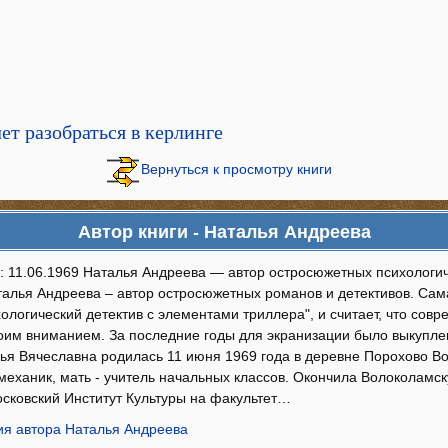
чет разобраться в керлинге
Вернуться к просмотру книги
Автор книги - Наталья Андреева
: 11.06.1969 Наталья Андреева — автор остросюжетных психологич
алья Андреева – автор остросюжетных романов и детективов. Сама
хологический детектив с элементами триллера", и считает, что со
воим вниманием. За последние годы для экранизации было выкуплен
ья Вячеславна родилась 11 июня 1969 года в деревне Порохово В
 механик, мать - учитель начальных классов. Окончила Волоколамс
осковский Институт Культуры на факультет…
я автора Наталья Андреева