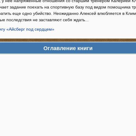
, у нее напряженные отношения со старшим тренером Калерией К
чает задание поехать на спортивную базу под видом помощника тре
ратить еще одно убийство. Неожиданно Алексей влюбляется в Клим
ые последствия не заставляют себя ждать...
игу «Айсберг под сердцем»
Оглавление книги