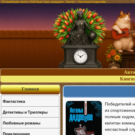
Оглавление книги «Айсберг под сердцем». Автор – Наталья Андреева
Авт
Книги
Главная
Фантастика
Победителей не
из спортсменов
Детективы и Триллеры
полным ходом,
Любовные романы
капитан коман
несчастный слу
Приключения