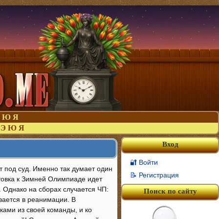
Ю
Я
Э
Ю
Я
Вход
🔐 Войти
т под суд. Именно так думает один
📝 Регистрация
отовка к Зимней Олимпиаде идет
 Однако на сборах случается ЧП:
Поиск по сайту
вается в реанимации. В
ками из своей команды, и ко