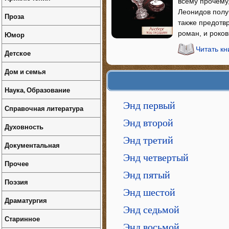
всему прочему
Леонидов полу
Проза
также предотв
роман, и роков
Юмор
Читать кн
Детское
Дом и семья
Наука, Образование
Энд первый
Справочная литература
Энд второй
Духовность
Энд третий
Документальная
Энд четвертый
Прочее
Энд пятый
Поэзия
Энд шестой
Драматургия
Энд седьмой
Старинное
Энд восьмой