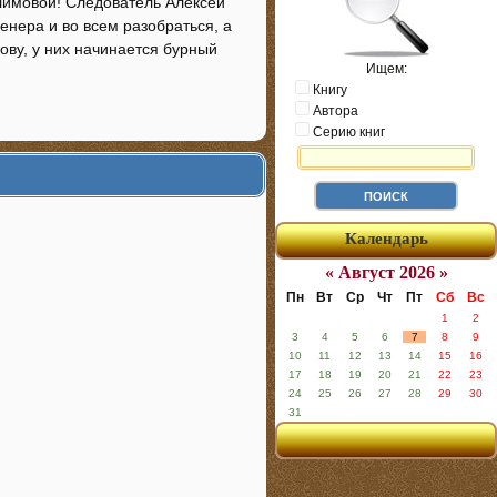
лимовой! Следователь Алексей
нера и во всем разобраться, а
ову, у них начинается бурный
Ищем:
Книгу
Автора
Серию книг
Календарь
« Август 2026 »
Пн
Вт
Ср
Чт
Пт
Сб
Вс
1
2
3
4
5
6
7
8
9
10
11
12
13
14
15
16
17
18
19
20
21
22
23
24
25
26
27
28
29
30
31