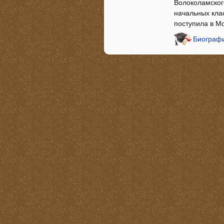
Волоколамского
начальных кла
поступила в М
Биографи