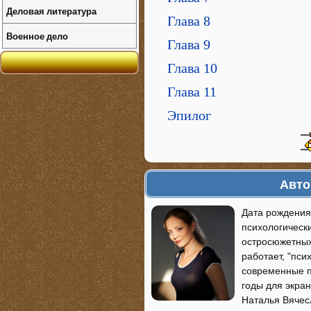
Деловая литература
Глава 8
Военное дело
Глава 9
Глава 10
Глава 11
Эпилог
Авто
Дата рождения
психологическ
остросюжетных
работает, "пси
современные п
годы для экра
Наталья Вячес