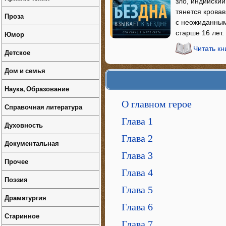
зло, индийский
тянется крова
Проза
с неожиданным
старше 16 лет.
Юмор
Читать кн
Детское
Дом и семья
Наука, Образование
О главном герое
Справочная литература
Глава 1
Духовность
Глава 2
Документальная
Глава 3
Прочее
Глава 4
Поэзия
Глава 5
Драматургия
Глава 6
Старинное
Глава 7