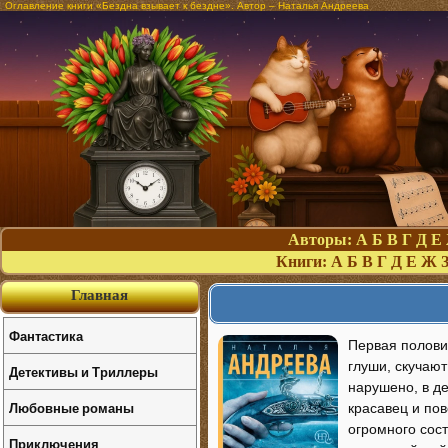
Оглавление книги «Бездна взывает к бездне». Автор – Наталья Андреева
Авторы:
А
Б
В
Г
Д
Е
Книги:
А
Б
В
Г
Д
Е
Ж
Главная
Фантастика
Первая полови
глуши, скучают
Детективы и Триллеры
нарушено, в д
Любовные романы
красавец и по
огромного сос
Приключения