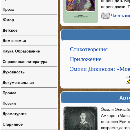
переводить Ве
переводчики. 
Проза
Читать кн
Юмор
Детское
Дом и семья
Стихотворения
Наука, Образование
Приложение
Справочная литература
Эмили Дикинсон: «Мое 
Духовность
Документальная
Прочее
Авт
Поэзия
Э́мили Эли́забе
Драматургия
Амхерст (Масс
поэтесса.Един
Старинное
возрасте,даге