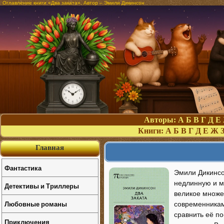
Оглавление книги «Два заката». Автор – Эмили Дикинсон
Авторы:
А
Б
В
Г
Д
Е
Книги:
А
Б
В
Г
Д
Е
Ж
Главная
Фантастика
Эмили Дикинсо
недлинную и м
Детективы и Триллеры
великое множе
Любовные романы
современниками
сравнить её по
Приключения