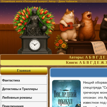
Оглавление книги «Последний оракул». Автор – Джим Чайковски
Авторы:
А
Б
В
Г
Д
Е
Книги:
А
Б
В
Г
Д
Е
Ж
Главная
Фантастика
Нищий оборван
спецотряда "С
Детективы и Триллеры
греческую мон
Любовные романы
опознан: это 
известное под
Приключения