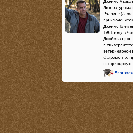
Джеймс Чайковс
Литературные 
Роллинс (James
приключенческ
Джеймс Клемен
1961 году в Чи
Джеймса прошл
в Университете
ветеринарной 
Сакраменто, г
ветеринарну
Биографи