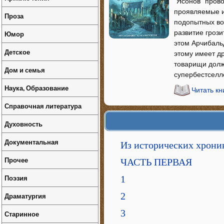
"Ясонов" пров
проявляемые и
Проза
подопытных во
развитие гроз
Юмор
этом Арчибаль
Детское
этому имеет др
товарищи долж
Дом и семья
супербестселле
Наука, Образование
Читать к
Справочная литература
Духовность
Документальная
Из исторических хрони
Прочее
ЧАСТЬ ПЕРВАЯ
Поэзия
1
2
Драматургия
3
Старинное