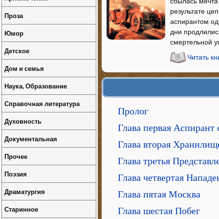
сбылась мечта
результате це
Проза
аспирантом од
дни продлились
Юмор
смертельной 
Детское
Читать кн
Дом и семья
Наука, Образование
Справочная литература
Пролог
Духовность
Глава первая Аспирант 
Документальная
Глава вторая Хранилищ
Прочее
Глава третья Представл
Поэзия
Глава четвертая Нападе
Драматургия
Глава пятая Москва
Старинное
Глава шестая Побег