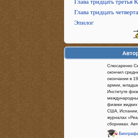
Глава тридцать третья 
Глава тридцать четвер
Эпилог
Автор
Слюсаренко Се
окончил средн
окончании в 19
армии, младший
Институте физ
международных
физики жидких
США, Испании,
журналах «Реа
сборниках. Ав
Биографи