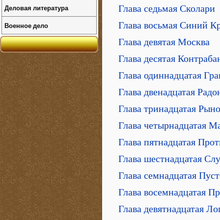
Деловая литература
Глава седьмая Сколари
Глава восьмая Синий К
Военное дело
Глава девятая Москва
Глава десятая Контраб
Глава одиннадцатая Гр
Глава двенадцатая Радо
Глава тринадцатая Рын
Глава четырнадцатая М
Глава пятнадцатая Про
Глава шестнадцатая Сл
Глава семнадцатая Пус
Глава восемнадцатая Пр
Глава девятнадцатая Ло