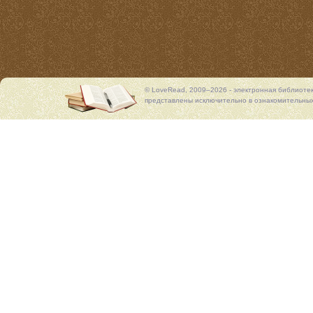
© LoveRead, 2009–2026 - электронная библиоте
представлены исключительно в ознакомительных 