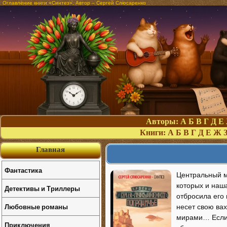
Оглавление книги «Синтез». Автор – Сергей Слюсаренко
Авторы:
А
Б
В
Г
Д
Е
Книги:
А
Б
В
Г
Д
Е
Ж
Главная
Фантастика
Центральный м
которых и наша
Детективы и Триллеры
отбросила его 
Любовные романы
несет свою ва
мирами… Если и
Приключения