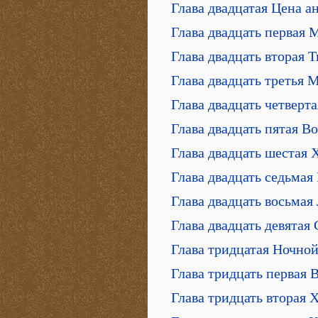
Глава двадцатая Цена а
Глава двадцать первая 
Глава двадцать вторая 
Глава двадцать третья 
Глава двадцать четверт
Глава двадцать пятая В
Глава двадцать шестая 
Глава двадцать седьмая
Глава двадцать восьма
Глава двадцать девятая
Глава тридцатая Ночной
Глава тридцать первая 
Глава тридцать вторая 