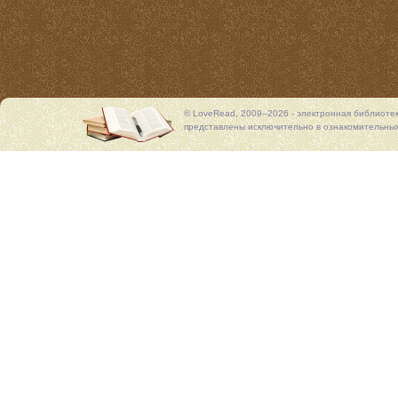
© LoveRead, 2009–2026 - электронная библиоте
представлены исключительно в ознакомительных 