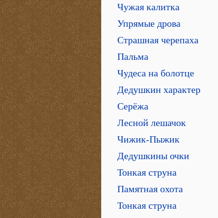
Чужая калитка
Упрямые дрова
Страшная черепаха
Пальма
Чудеса на болотце
Дедушкин характер
Серёжа
Лесной лешачок
Чижик-Пыжик
Дедушкины очки
Тонкая струна
Памятная охота
Тонкая струна