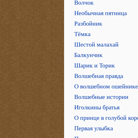
Волчок
Необычная пятница
Разбойник
Тёмка
Шестой малахай
Балкунчик
Шарик и Торик
Волшебная правда
О волшебном ошейнике 
Волшебные истории
Иголкины братья
О принце в голубой коро
Первая улыбка