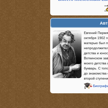
Авт
Евгений Пермя
октября 1902 г
матерью был п
непродолжител
детства и юнос
Воткинском зав
моего детства 
букварь. С то
до знакомства 
второй ступен
Биографи