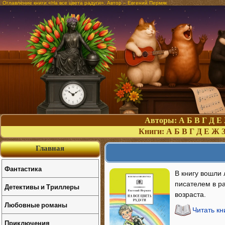
Оглавление книги «На все цвета радуги». Автор – Евгений Пермяк
Авторы:
А
Б
В
Г
Д
Е
Книги:
А
Б
В
Г
Д
Е
Ж
Главная
Фантастика
В книгу вошли 
писателем в ра
Детективы и Триллеры
возраста.
Любовные романы
Читать кн
Приключения