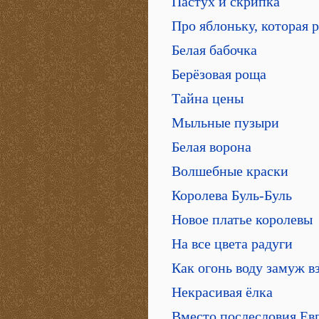
Пастух и скрипка
Про яблоньку, которая 
Белая бабочка
Берёзовая роща
Тайна цены
Мыльные пузыри
Белая ворона
Волшебные краски
Королева Буль-Буль
Новое платье королевы
На все цвета радуги
Как огонь воду замуж в
Некрасивая ёлка
Вместо послесловия Ев