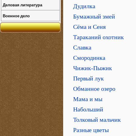
Деловая литература
Дудилка
Военное дело
Бумажный змей
Сёма и Сеня
Тараканий охотник
Славка
Смородинка
Чижик-Пыжик
Первый лук
Обманное озеро
Мама и мы
Набольший
Толковый мальчик
Разные цветы