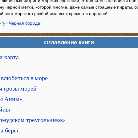
, любовных интриг и морских сражений, отправитесь на поиски нас
йну черной метки, которой многие, даже самые страшные пираты, 
айшего морского разбойника всех времен и народов!
нигу «Черная борода»
Оглавление книги
и карта
и влюбиться в море
мя грозы морей
вы Анны»
айны
ермудском треугольнике»
а берег