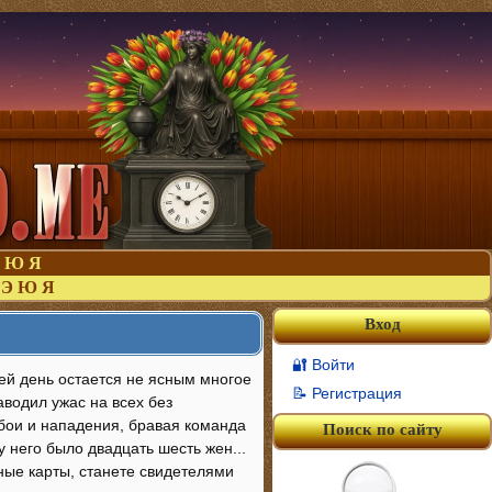
Ю
Я
Э
Ю
Я
Вход
🔐 Войти
сей день остается не ясным многое
📝 Регистрация
аводил ужас на всех без
збои и нападения, бравая команда
Поиск по сайту
у него было двадцать шесть жен...
чные карты, станете свидетелями