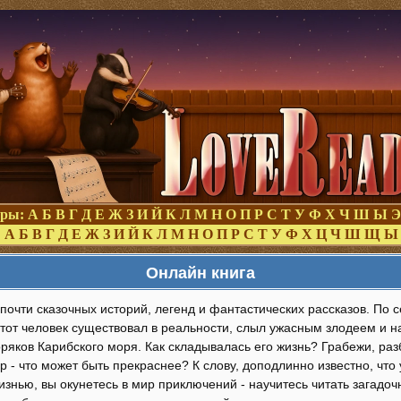
оры:
А
Б
В
Г
Д
Е
Ж
З
И
Й
К
Л
М
Н
О
П
Р
С
Т
У
Ф
Х
Ч
Ш
Ы
Э
:
А
Б
В
Г
Д
Е
Ж
З
И
Й
К
Л
М
Н
О
П
Р
С
Т
У
Ф
Х
Ц
Ч
Ш
Щ
Ы
Онлайн книга
почти сказочных историй, легенд и фантастических рассказов. По 
Этот человек существовал в реальности, слыл ужасным злодеем и н
ряков Карибского моря. Как складывалась его жизнь? Грабежи, ра
р - что может быть прекраснее? К слову, доподлинно известно, что 
изнью, вы окунетесь в мир приключений - научитесь читать загадо