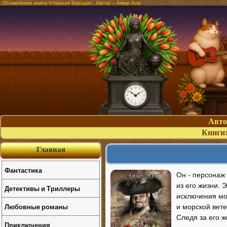
Оглавление книги «Черная борода». Автор – Амир Али
Авт
Книги
Главная
Фантастика
Он - персонаж 
из его жизни. 
Детективы и Триллеры
исключения мо
Любовные романы
и морской вете
Следя за его ж
Приключения