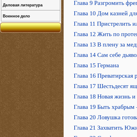
Глава 9 Разгромить фре
Деловая литература
Глава 10 Дом казней дл
Военное дело
Глава 11 Пристрелить и
Глава 12 Жить по прот
Глава 13 В плену за ме
Глава 14 Сам себе дьяво
Глава 15 Германа
Глава 16 Преватирская 
Глава 17 Шестьдесят ящ
Глава 18 Новая жизнь и
Глава 19 Быть храбрым 
Глава 20 Ловушка готов
Глава 21 Захватить Юж