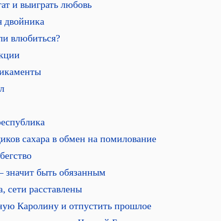
гат и выиграть любовь
я двойника
ли влюбиться?
екции
дикаменты
л
республика
иков сахара в обмен на помилование
 бегство
– значит быть обязанным
а, сети расставлены
ную Каролину и отпустить прошлое