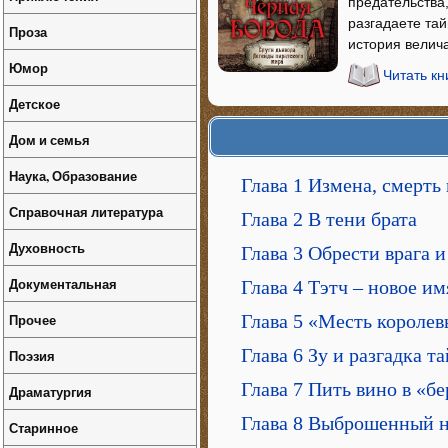
предательства
разгадаете та
Проза
история велич
Юмор
Читать к
Детское
Дом и семья
Наука, Образование
Глава 1 Измена, смерть 
Справочная литература
Глава 2 В тени брата
Духовность
Глава 3 Обрести врага 
Документальная
Глава 4 Тэтч – новое и
Прочее
Глава 5 «Месть короле
Глава 6 Зу и разгадка т
Поэзия
Глава 7 Пить вино в «б
Драматургия
Глава 8 Выброшенный н
Старинное