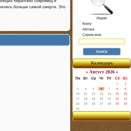
тоящих пиратских сокровищ и
боялись больше самой смерти. Это
Ищем:
Книгу
Автора
Серию книг
Календарь
« Август 2026 »
Пн
Вт
Ср
Чт
Пт
Сб
Вс
1
2
3
4
5
6
7
8
9
10
11
12
13
14
15
16
17
18
19
20
21
22
23
24
25
26
27
28
29
30
31